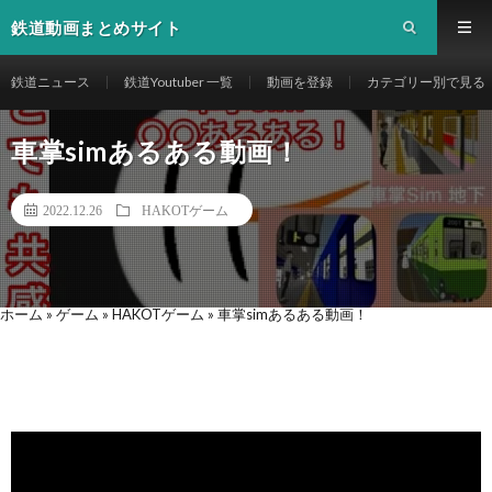
鉄道動画まとめサイト
鉄道ニュース
鉄道Youtuber 一覧
動画を登録
カテゴリー別で見る
車掌simあるある動画！
2022.12.26
HAKOTゲーム
ホーム
»
ゲーム
»
HAKOTゲーム
»
車掌simあるある動画！