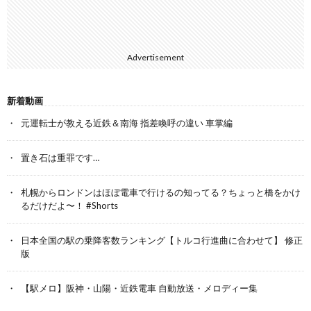
Advertisement
新着動画
元運転士が教える近鉄＆南海 指差喚呼の違い 車掌編
置き石は重罪です…
札幌からロンドンはほぼ電車で行けるの知ってる？ちょっと橋をかけ
るだけだよ〜！ #Shorts
日本全国の駅の乗降客数ランキング【トルコ行進曲に合わせて】 修正
版
【駅メロ】阪神・山陽・近鉄電車 自動放送・メロディー集