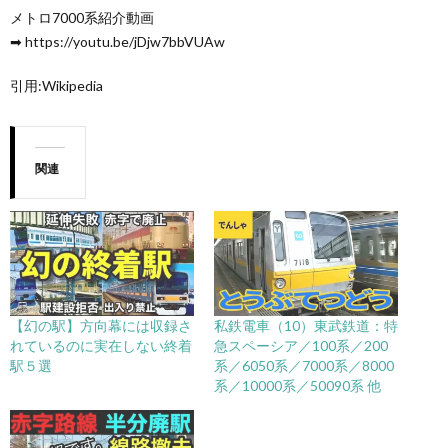
メトロ7000系紹介動画
➡︎ https://youtu.be/jDjw7bbVUAw
引用:Wikipedia
関連
【幻の駅】方向幕には収録さ
私鉄電車（10）東武鉄道：特
れているのに実在しない終着
急スペーシア／100系／200
駅５選
系／6050系／7000系／8000
系／10000系／50090系 他