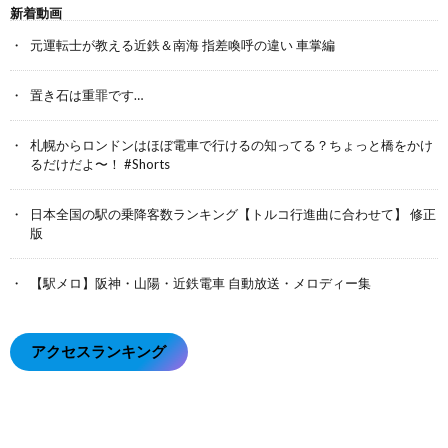
新着動画
元運転士が教える近鉄＆南海 指差喚呼の違い 車掌編
置き石は重罪です…
札幌からロンドンはほぼ電車で行けるの知ってる？ちょっと橋をかけ
るだけだよ〜！ #Shorts
日本全国の駅の乗降客数ランキング【トルコ行進曲に合わせて】 修正
版
【駅メロ】阪神・山陽・近鉄電車 自動放送・メロディー集
アクセスランキング