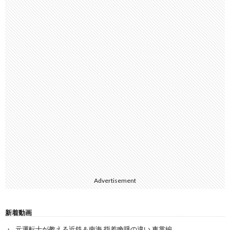
Advertisement
新着動画
元運転士が教える近鉄＆南海 指差喚呼の違い 車掌編