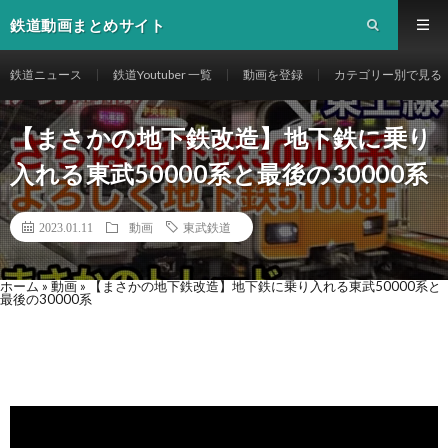
鉄道動画まとめサイト
鉄道ニュース
鉄道Youtuber 一覧
動画を登録
カテゴリー別で見る
【まさかの地下鉄改造】地下鉄に乗り
入れる東武50000系と最後の30000系
2023.01.11
動画
東武鉄道
ホーム
»
動画
»
【まさかの地下鉄改造】地下鉄に乗り入れる東武50000系と
最後の30000系