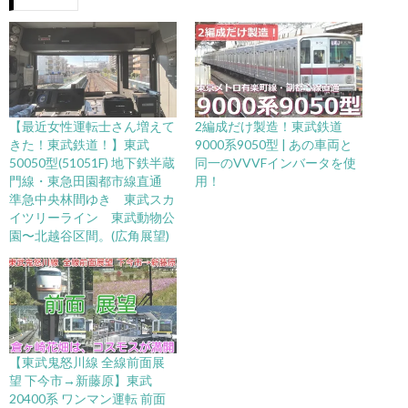
【最近女性運転士さん増えて
2編成だけ製造！東武鉄道
きた！東武鉄道！】東武
9000系9050型 | あの車両と
50050型(51051F) 地下鉄半蔵
同一のVVVFインバータを使
門線・東急田園都市線直通
用！
準急中央林間ゆき 東武スカ
イツリーライン 東武動物公
園〜北越谷区間。(広角展望)
【東武鬼怒川線 全線前面展
望 下今市→新藤原】東武
20400系 ワンマン運転 前面