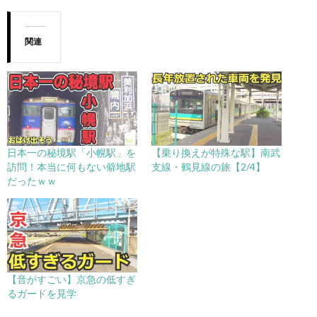
関連
日本一の秘境駅「小幌駅」を
【乗り換えが特殊な駅】南武
訪問！本当に何もない僻地駅
支線・鶴見線の旅【2/4】
だったｗｗ
【音がすごい】京急の低すぎ
るガードを見学