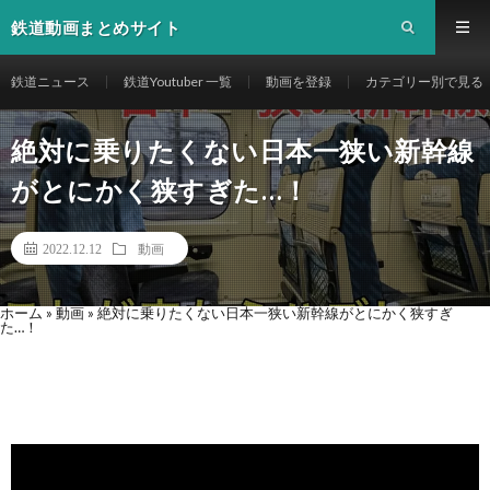
鉄道動画まとめサイト
鉄道ニュース
鉄道Youtuber 一覧
動画を登録
カテゴリー別で見る
絶対に乗りたくない日本一狭い新幹線
がとにかく狭すぎた…！
2022.12.12
動画
ホーム
»
動画
»
絶対に乗りたくない日本一狭い新幹線がとにかく狭すぎ
た…！