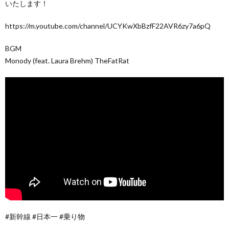
いたします！
https://m.youtube.com/channel/UCYKwXbBzfF22AVR6zy7a6pQ
BGM
Monody (feat. Laura Brehm) TheFatRat
#新幹線 #日本一 #乗り物