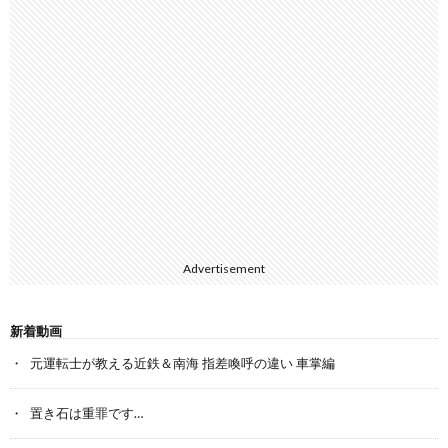
Advertisement
新着動画
元運転士が教える近鉄＆南海 指差喚呼の違い 車掌編
置き石は重罪です…