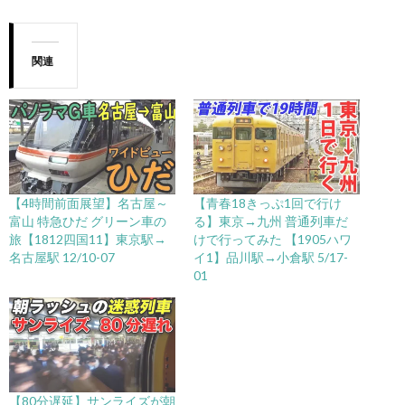
関連
【4時間前面展望】名古屋～
【青春18きっぷ1回で行け
富山 特急ひだ グリーン車の
る】東京→九州 普通列車だ
旅【1812四国11】東京駅→
けで行ってみた 【1905ハワ
名古屋駅 12/10-07
イ1】品川駅→小倉駅 5/17-
01
【80分遅延】サンライズが朝