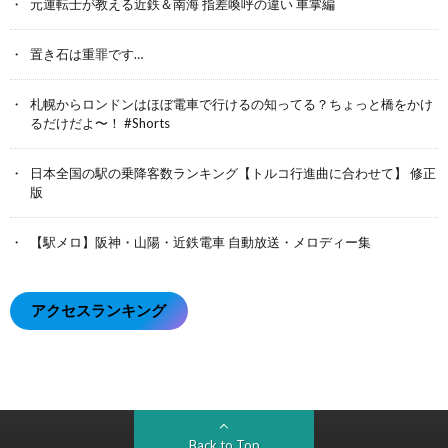
元運転士が教える近鉄＆南海 指差喚呼の違い 車掌編
置き石は重罪です…
札幌からロンドンはほぼ電車で行けるの知ってる？ちょっと橋をかけ
るだけだよ〜！ #Shorts
日本全国の駅の乗降客数ランキング【トルコ行進曲に合わせて】 修正
版
【駅メロ】阪神・山陽・近鉄電車 自動放送・メロディー集
アクセスランキング
Back to Top