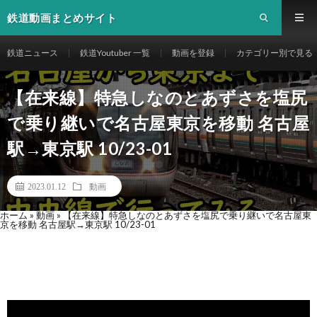
鉄道動画まとめサイト
鉄道ニュース
鉄道Youtuber 一覧
動画を登録
カテゴリー別で見る
【在来線】特急しなのとあずさを塩尻
で乗り継いで名古屋東京を移動 名古屋
駅→東京駅 10/23-01
2023.01.12
動画
ホーム
»
動画
»
【在来線】特急しなのとあずさを塩尻で乗り継いで名古屋東
京を移動 名古屋駅→東京駅 10/23-01