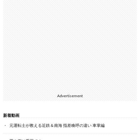
Advertisement
新着動画
元運転士が教える近鉄＆南海 指差喚呼の違い 車掌編