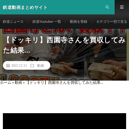
鉄道動画まとめサイト
鉄道ニュース
鉄道Youtuber 一覧
動画を登録
カテゴリー別で見る
【ドッキリ】西園寺さんを買収してみ
た結果…
2022.12.12
動画
ホーム
»
動画
»
【ドッキリ】西園寺さんを買収してみた結果…