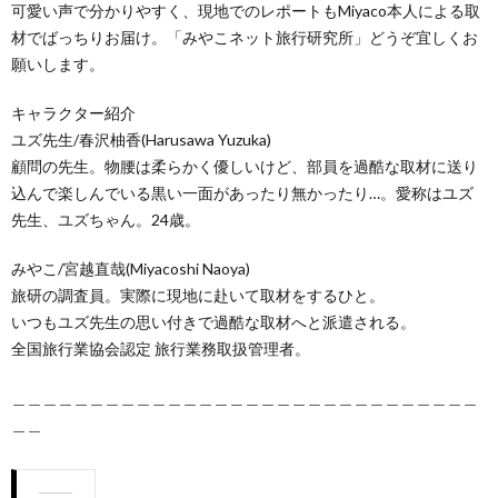
可愛い声で分かりやすく、現地でのレポートもMiyaco本人による取
材でばっちりお届け。「みやこネット旅行研究所」どうぞ宜しくお
願いします。
キャラクター紹介
ユズ先生/春沢柚香(Harusawa Yuzuka)
顧問の先生。物腰は柔らかく優しいけど、部員を過酷な取材に送り
込んで楽しんでいる黒い一面があったり無かったり…。愛称はユズ
先生、ユズちゃん。24歳。
みやこ/宮越直哉(Miyacoshi Naoya)
旅研の調査員。実際に現地に赴いて取材をするひと。
いつもユズ先生の思い付きで過酷な取材へと派遣される。
全国旅行業協会認定 旅行業務取扱管理者。
＿＿＿＿＿＿＿＿＿＿＿＿＿＿＿＿＿＿＿＿＿＿＿＿＿＿＿＿＿＿
＿＿