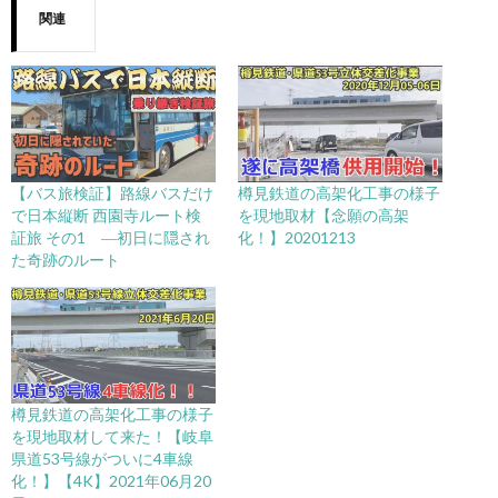
関連
【バス旅検証】路線バスだけ
樽見鉄道の高架化工事の様子
で日本縦断 西園寺ルート検
を現地取材【念願の高架
証旅 その1 ―初日に隠され
化！】20201213
た奇跡のルート
樽見鉄道の高架化工事の様子
を現地取材して来た！【岐阜
県道53号線がついに4車線
化！】【4K】2021年06月20