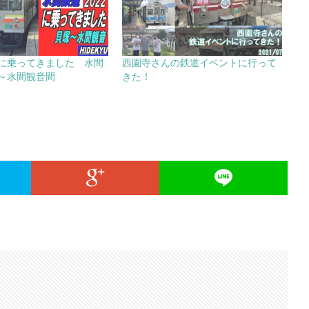
に乗ってきました 水間
西園寺さんの鉄道イベントに行って
～水間観音間
きた！