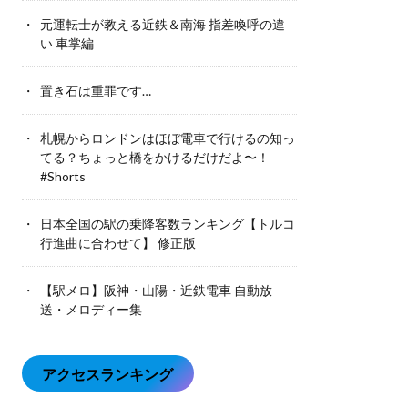
元運転士が教える近鉄＆南海 指差喚呼の違
い 車掌編
置き石は重罪です…
札幌からロンドンはほぼ電車で行けるの知っ
てる？ちょっと橋をかけるだけだよ〜！
#Shorts
日本全国の駅の乗降客数ランキング【トルコ
行進曲に合わせて】 修正版
【駅メロ】阪神・山陽・近鉄電車 自動放
送・メロディー集
アクセスランキング