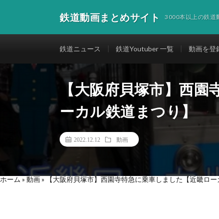
鉄道動画まとめサイト
3000本以上の鉄
鉄道ニュース
鉄道Youtuber 一覧
動画を登
【大阪府貝塚市】西園
ーカル鉄道まつり】
2022.12.12
動画
ホーム
»
動画
»
【大阪府貝塚市】西園寺特急に乗車しました【近畿ロー