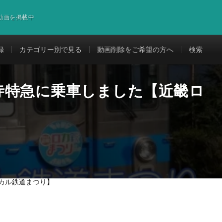
道動画を掲載中
録
カテゴリー別で見る
動画削除をご希望の方へ
検索
寺特急に乗車しました【近畿ロ
カル鉄道まつり】