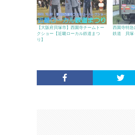
【大阪府貝塚市】西園寺チームトー
西園寺特急
クショー【近畿ローカル鉄道まつ
鉄道 貝塚
り】