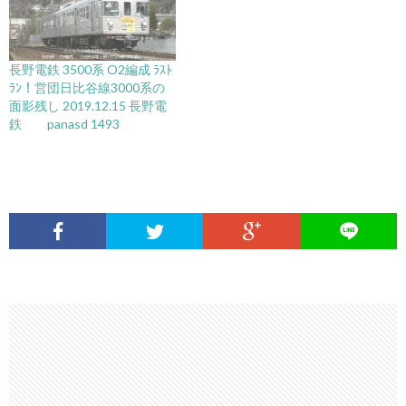
長野電鉄 3500系 O2編成 ﾗｽﾄ
ﾗﾝ！営団日比谷線3000系の
面影残し 2019.12.15 長野電
鉄 panasd 1493