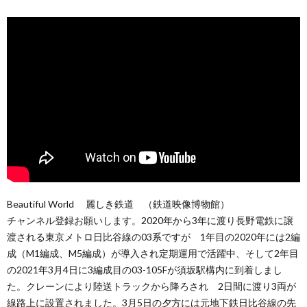
Beautiful World 麗しき鉄道 （鉄道映像博物館）
チャンネル登録お願いします。2020年から3年に渡り長野電鉄に譲
渡される東京メトロ日比谷線の03系ですが 1年目の2020年には2編
成（M1編成、M5編成）が導入され定期運用で活躍中、そして2年目
の2021年3月4日に3編成目の03-105Fが須坂駅構内に到着しまし
た。クレーンにより陸送トラックから降ろされ 2日間に渡り3両が
線路上に設置されました。3月5日の夕方には元地下鉄日比谷線の先