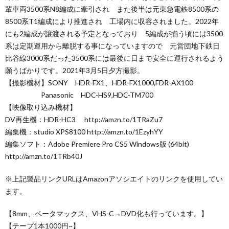
輩車両3500系N8編成に牽引され また後半は元東急電鉄8500系の
8500系T1編成により推進され 工場内に収容されました。2022年
にも2編成が譲渡される予定となっており 5編成が揃う頃には3500
系は定期運用から離脱する事になっていますので 元営団地下鉄日
比谷線3000系だった3500系には最後に日まで安全に運行されるよう
願うばかりです。2021年3月5日夕方撮影。
【撮影機材】SONY HDR-FX1、HDR-FX1000,FDR-AX100
Panasonic HDC-HS9,HDC-TM700
【映像取り込み機材】
DV再生機：HDR-HC3 http://amzn.to/1TRaZu7
編集機：studio XPS8100 http://amzn.to/1EzyhYY
編集ソフト：Adobe Premiere Pro CS5 Windows版 (64bit)
http://amzn.to/1TRb40J
※上記製品リンクURLはAmazonアソシエイトのリンクを使用してい
ます。
【8mm、ベータマックス、VHS-C→DVD化も行っています。】
【テープ1本1000円~】