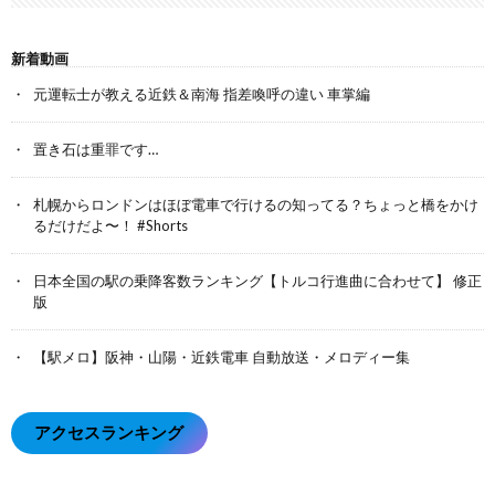
新着動画
元運転士が教える近鉄＆南海 指差喚呼の違い 車掌編
置き石は重罪です…
札幌からロンドンはほぼ電車で行けるの知ってる？ちょっと橋をかけ
るだけだよ〜！ #Shorts
日本全国の駅の乗降客数ランキング【トルコ行進曲に合わせて】 修正
版
【駅メロ】阪神・山陽・近鉄電車 自動放送・メロディー集
アクセスランキング