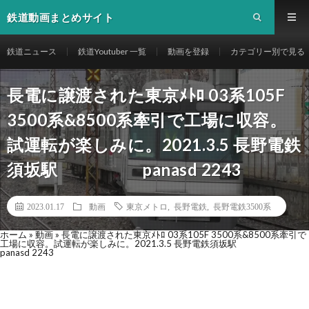
鉄道動画まとめサイト
鉄道ニュース
鉄道Youtuber 一覧
動画を登録
カテゴリー別で見る
長電に譲渡された東京ﾒﾄﾛ 03系105F
3500系&8500系牽引で工場に収容。
試運転が楽しみに。2021.3.5 長野電鉄
須坂駅 panasd 2243
2023.01.17
動画
東京メトロ
,
長野電鉄
,
長野電鉄3500系
ホーム
»
動画
»
長電に譲渡された東京ﾒﾄﾛ 03系105F 3500系&8500系牽引で
工場に収容。試運転が楽しみに。2021.3.5 長野電鉄須坂駅
panasd 2243