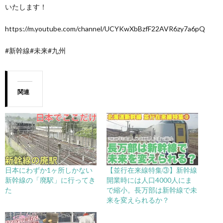
いたします！
https://m.youtube.com/channel/UCYKwXbBzfF22AVR6zy7a6pQ
#新幹線#未来#九州
関連
日本にわずか1ヶ所しかない
【並行在来線特集③】新幹線
新幹線の「廃駅」に行ってき
開業時には人口4000人にま
た
で縮小。長万部は新幹線で未
来を変えられるか？