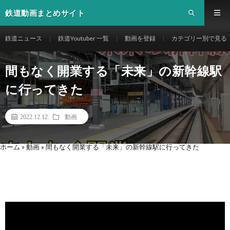
鉄道動画まとめサイト
鉄道ニュース
鉄道Youtuber 一覧
動画を登録
カテゴリー別で見る
間もなく開業する「未来」の新幹線駅
に行ってきた
2022.12.12
動画
ホーム
»
動画
»
間もなく開業する「未来」の新幹線駅に行ってきた