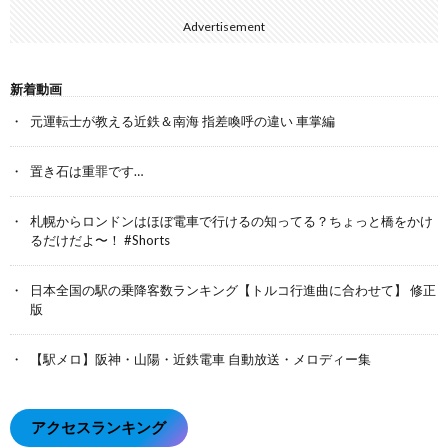
Advertisement
新着動画
元運転士が教える近鉄＆南海 指差喚呼の違い 車掌編
置き石は重罪です…
札幌からロンドンはほぼ電車で行けるの知ってる？ちょっと橋をかけ
るだけだよ〜！ #Shorts
日本全国の駅の乗降客数ランキング【トルコ行進曲に合わせて】 修正
版
【駅メロ】阪神・山陽・近鉄電車 自動放送・メロディー集
アクセスランキング