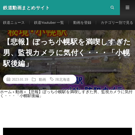
鉄道動画まとめサイト
鉄道ニュース
鉄道Youtuber 一覧
動画を登録
カテゴリー別で見る
【悲報】ぼっち小幌駅を満喫しすぎた
男、監視カメラに気付く・・・「小幌
駅後編」
2023.01.19
動画
JR北海道
ホーム
»
動画
»
【悲報】ぼっち小幌駅を満喫しすぎた男、監視カメラに気付
く・・・「小幌駅後編」