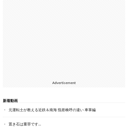
Advertisement
新着動画
元運転士が教える近鉄＆南海 指差喚呼の違い 車掌編
置き石は重罪です…