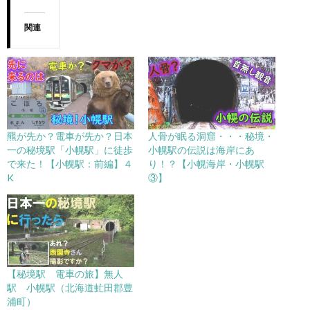
関連
羆が先か？電車が先か？日本
人骨が眠る洞窟・・・秘境・
一の秘境駅「小幌駅」に徒歩
小幌駅の伝説は海岸にあ
で来た！【小幌駅：前編】４
り！？【小幌海岸・小幌駅
K
③】
【秘境駅 電車の旅】無人
駅 小幌駅（北海道虻田郡豊
浦町）