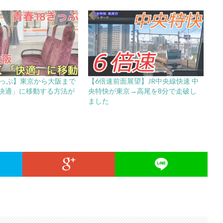
きっぷ】東京から大阪まで
【6倍速前面展望】JR中央線快速 中
快適」に移動する方法が
央特快が東京→高尾を8分で走破し
ました