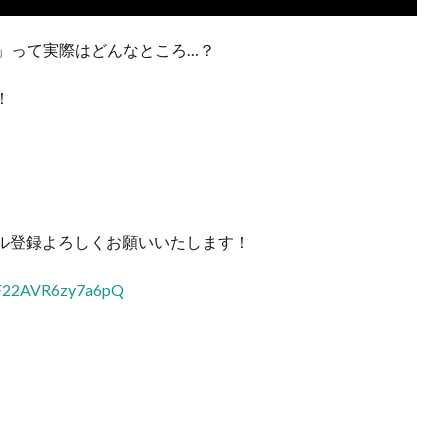
吉」って実際はどんなところ…？
！
ル登録よろしくお願いいたします！
fF22AVR6zy7a6pQ