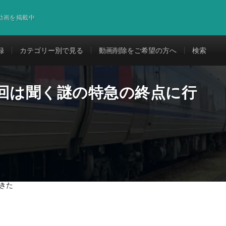
道動画を掲載中
録
カテゴリー別で見る
動画削除をご希望の方へ
検索
1回は聞く謎の特急の終点に行
きた