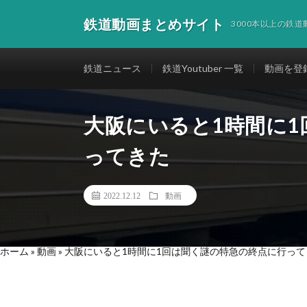
鉄道動画まとめサイト
3000本以上の鉄
鉄道ニュース
鉄道Youtuber 一覧
動画を登
大阪にいると1時間に
ってきた
2022.12.12
動画
ホーム
»
動画
»
大阪にいると1時間に1回は聞く謎の特急の終点に行って