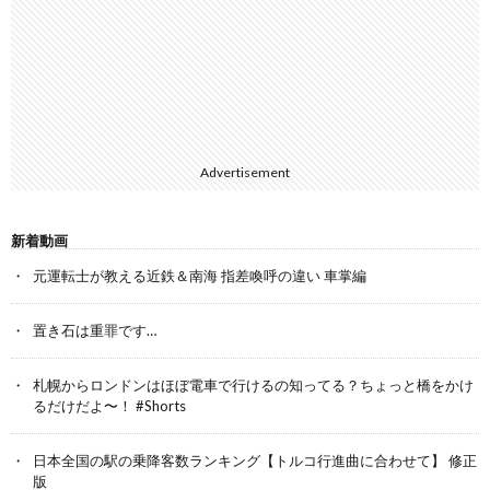
Advertisement
新着動画
元運転士が教える近鉄＆南海 指差喚呼の違い 車掌編
置き石は重罪です…
札幌からロンドンはほぼ電車で行けるの知ってる？ちょっと橋をかけ
るだけだよ〜！ #Shorts
日本全国の駅の乗降客数ランキング【トルコ行進曲に合わせて】 修正
版