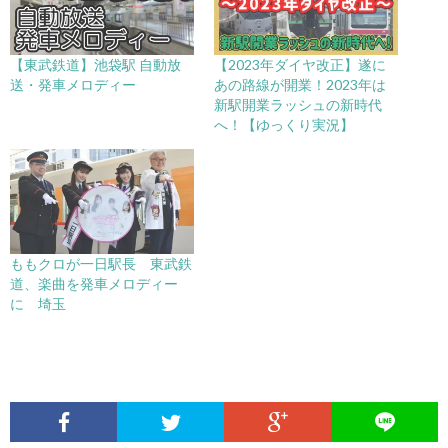
【東武鉄道】池袋駅 自動放
【2023年ダイヤ改正】遂に
送・発車メロディー
あの路線が開業！2023年は
新駅開業ラッシュの新時代
へ！【ゆっくり実況】
ももクロが一日駅長 東武鉄
道、楽曲を発車メロディー
に 埼玉