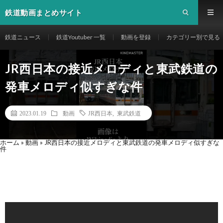
鉄道動画まとめサイト
鉄道ニュース
鉄道Youtuber 一覧
動画を登録
カテゴリー別で見る
JR西日本の接近メロディと東武鉄道の
発車メロディ似すぎな件
2023.01.19
動画
JR西日本
,
東武鉄道
ホーム
»
動画
»
JR西日本の接近メロディと東武鉄道の発車メロディ似すぎな
件