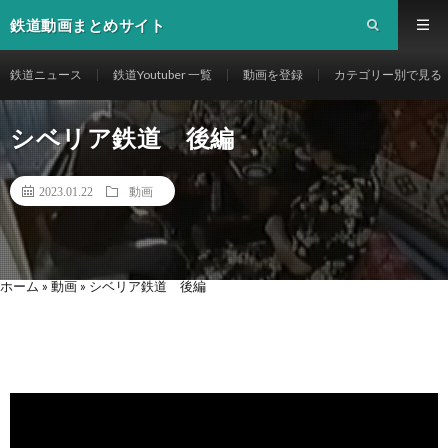
鉄道動画まとめサイト
鉄道ニュース
鉄道Youtuber 一覧
動画を登録
カテゴリー別で見る
シベリア鉄道 後編
2023.01.22
動画
ホーム
»
動画
»
シベリア鉄道 後編