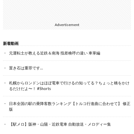
Advertisement
新着動画
元運転士が教える近鉄＆南海 指差喚呼の違い 車掌編
置き石は重罪です…
札幌からロンドンはほぼ電車で行けるの知ってる？ちょっと橋をかけ
るだけだよ〜！ #Shorts
日本全国の駅の乗降客数ランキング【トルコ行進曲に合わせて】 修正
版
【駅メロ】阪神・山陽・近鉄電車 自動放送・メロディー集