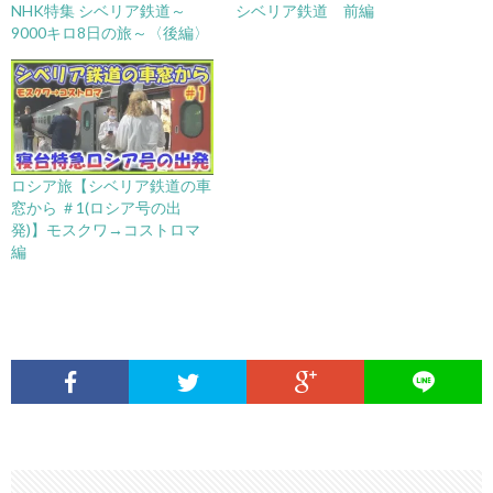
NHK特集 シベリア鉄道～
シベリア鉄道 前編
9000キロ8日の旅～〈後編〉
ロシア旅【シベリア鉄道の車
窓から ＃1(ロシア号の出
発)】モスクワ→コストロマ
編