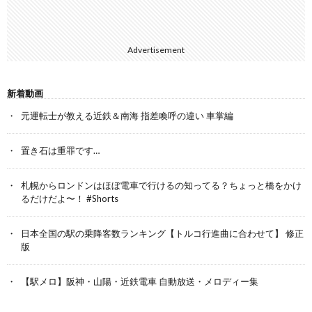
Advertisement
新着動画
元運転士が教える近鉄＆南海 指差喚呼の違い 車掌編
置き石は重罪です…
札幌からロンドンはほぼ電車で行けるの知ってる？ちょっと橋をかけ
るだけだよ〜！ #Shorts
日本全国の駅の乗降客数ランキング【トルコ行進曲に合わせて】 修正
版
【駅メロ】阪神・山陽・近鉄電車 自動放送・メロディー集