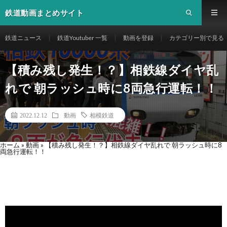
鉄道動画まとめサイト
鉄道ニュース
鉄道Youtuber 一覧
動画を登録
カテゴリー別で見る
【積み残し発生！？】相鉄線ダイヤ乱
れで 朝ラッシュ時に8両急行運転！！
2022.12.12
動画
相模鉄道
ホーム
»
動画
»
【積み残し発生！？】相鉄線ダイヤ乱れで 朝ラッシュ時に8
両急行運転！！