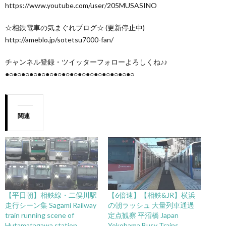
https://www.youtube.com/user/205MUSASINO
☆相鉄電車の気まぐれブログ☆ (更新停止中)
http://ameblo.jp/sotetsu7000-fan/
チャンネル登録・ツイッターフォローよろしくね♪♪
●○●○●○●○●○●○●○●○●○●○●○●○●○●○●○●○
関連
【平日朝】相鉄線・二俣川駅
【6倍速】【相鉄&JR】横浜
走行シーン集 Sagami Railway
の朝ラッシュ 大量列車通過
train running scene of
定点観察 平沼橋 Japan
Hutamatagawa station
Yokohama Busy Trains