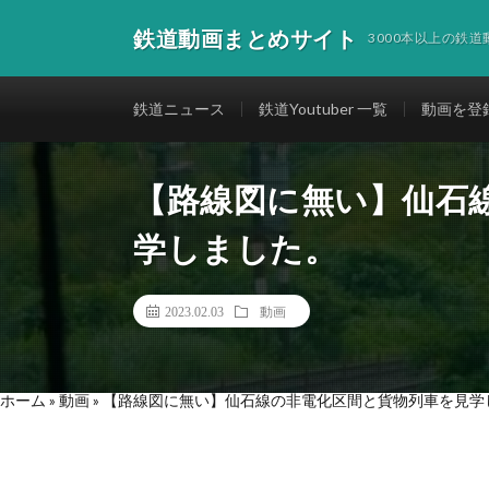
鉄道動画まとめサイト
3000本以上の鉄
鉄道ニュース
鉄道Youtuber 一覧
動画を登
【路線図に無い】仙石
学しました。
2023.02.03
動画
ホーム
»
動画
»
【路線図に無い】仙石線の非電化区間と貨物列車を見学