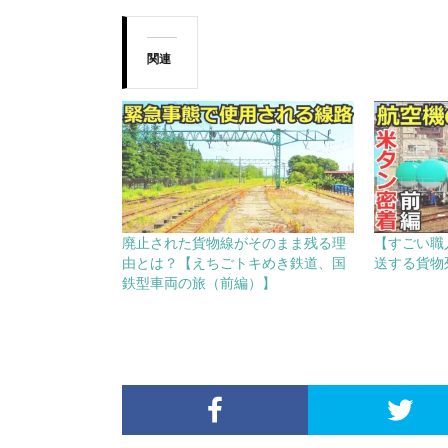
関連
廃止された貨物線がそのまま残る理
【すごい職
由とは？【えちごトキめき鉄道、国
送する貨物
鉄型車両の旅（前編）】