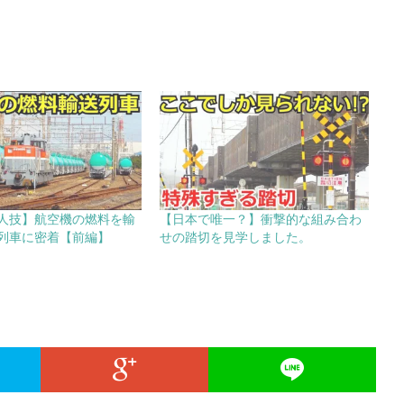
人技】航空機の燃料を輸
【日本で唯一？】衝撃的な組み合わ
列車に密着【前編】
せの踏切を見学しました。