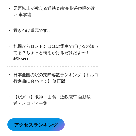
元運転士が教える近鉄＆南海 指差喚呼の違
い 車掌編
置き石は重罪です…
札幌からロンドンはほぼ電車で行けるの知っ
てる？ちょっと橋をかけるだけだよ〜！
#Shorts
日本全国の駅の乗降客数ランキング【トルコ
行進曲に合わせて】 修正版
【駅メロ】阪神・山陽・近鉄電車 自動放
送・メロディー集
アクセスランキング