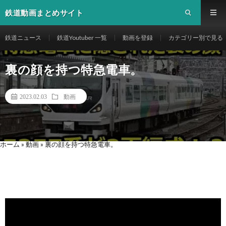
鉄道動画まとめサイト
鉄道ニュース
鉄道Youtuber 一覧
動画を登録
カテゴリー別で見る
裏の顔を持つ特急電車。
2023.02.03
動画
ホーム
»
動画
»
裏の顔を持つ特急電車。