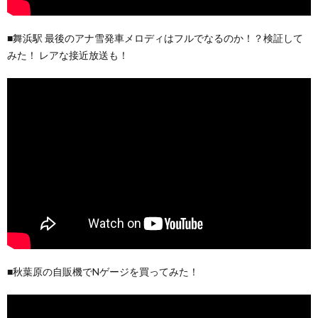
■舞浜駅 最後のアナ雪発車メロディはフルでなるのか！？検証して
みた！ レアな接近放送も！
■秋葉原の自販機でNゲージを買ってみた！