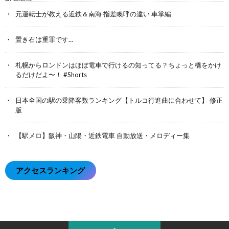
元運転士が教える近鉄＆南海 指差喚呼の違い 車掌編
置き石は重罪です…
札幌からロンドンはほぼ電車で行けるの知ってる？ちょっと橋をかけ
るだけだよ〜！ #Shorts
日本全国の駅の乗降客数ランキング【トルコ行進曲に合わせて】 修正
版
【駅メロ】阪神・山陽・近鉄電車 自動放送・メロディー集
アクセスランキング