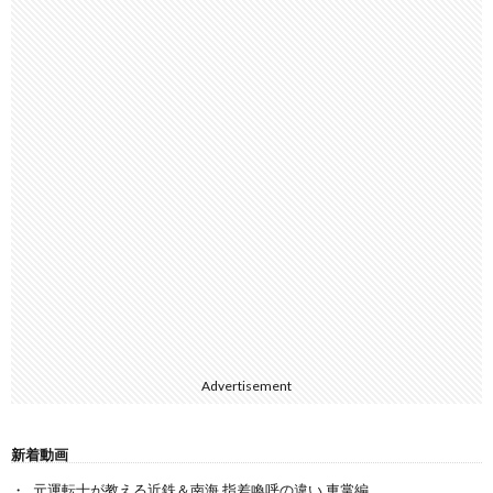
Advertisement
新着動画
元運転士が教える近鉄＆南海 指差喚呼の違い 車掌編