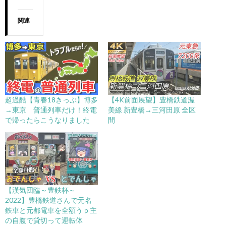
関連
超過酷【青春18きっぷ】博多
【4K前面展望】豊橋鉄道渥
→東京 普通列車だけ！終電
美線 新豊橋→三河田原 全区
で帰ったらこうなりました
間
【漢気団臨～豊鉄杯～
2022】豊橋鉄道さんで元名
鉄車と元都電車を全額うｐ主
の自腹で貸切って運転体