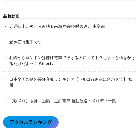
新着動画
元運転士が教える近鉄＆南海 指差喚呼の違い 車掌編
置き石は重罪です…
札幌からロンドンはほぼ電車で行けるの知ってる？ちょっと橋をかけ
るだけだよ〜！ #Shorts
日本全国の駅の乗降客数ランキング【トルコ行進曲に合わせて】 修正
版
【駅メロ】阪神・山陽・近鉄電車 自動放送・メロディー集
アクセスランキング