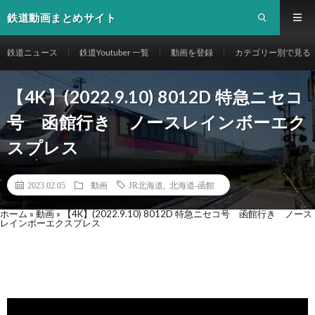
鉄道動画まとめサイト
鉄道ニュース
鉄道Youtuber 一覧
動画を登録
カテゴリー別で見る
【4K】(2022.9.10) 8012D 特急ニセコ
号 函館行き ノースレインボーエク
スプレス
2023.02.05
動画
JR北海道
,
北海道-函館
ホーム
»
動画
»
【4K】(2022.9.10) 8012D 特急ニセコ号 函館行き ノース
レインボーエクスプレス