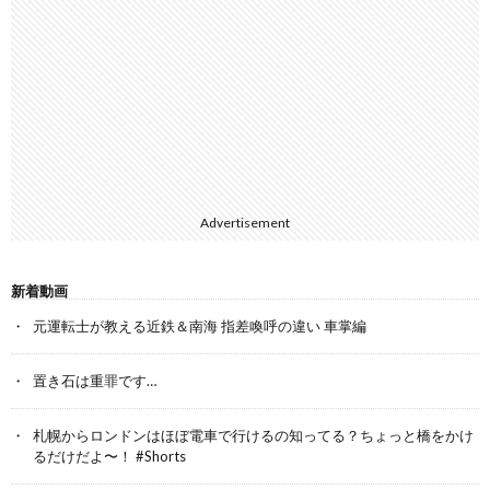
Advertisement
新着動画
元運転士が教える近鉄＆南海 指差喚呼の違い 車掌編
置き石は重罪です…
札幌からロンドンはほぼ電車で行けるの知ってる？ちょっと橋をかけ
るだけだよ〜！ #Shorts