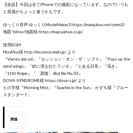
【余談】今回は全てiPhoneでの撮影になっています。なのでいつも
と質感がちょっと違うかもです。
ゆっくり音声 ゆっくりMovieMaker3 https://manjubox.net/ymm3/
地図 Yahoo!地図様 https://map.yahoo.co.jp/
使用BGM
MusMus様 http://musmus.main.jp/ より
『Viento del sol』『セッション・オン・ザ・ソファ』『Pops up the
mind wings』『砂に埋もれたラジオ』『とある日常』『渇き』
『11th finger』『「調査」dbd file No.03』
DOVA-SYNDROME様 https://dova-s.jp/ より
ヒの字様『Morning Mist』『Sparkle in the Sun』 かずち様『ブルー
スタンダード』
関連