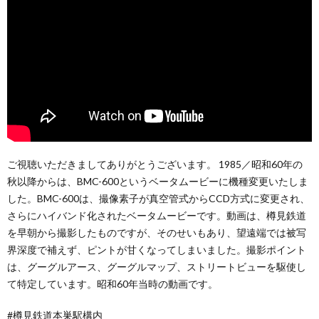
ご視聴いただきましてありがとうございます。 1985／昭和60年の
秋以降からは、BMC-600というベータムービーに機種変更いたしま
した。BMC-600は、撮像素子が真空管式からCCD方式に変更され、
さらにハイバンド化されたベータムービーです。動画は、樽見鉄道
を早朝から撮影したものですが、そのせいもあり、望遠端では被写
界深度で補えず、ピントが甘くなってしまいました。撮影ポイント
は、グーグルアース、グーグルマップ、ストリートビューを駆使し
て特定しています。昭和60年当時の動画です。
#樽見鉄道本巣駅構内