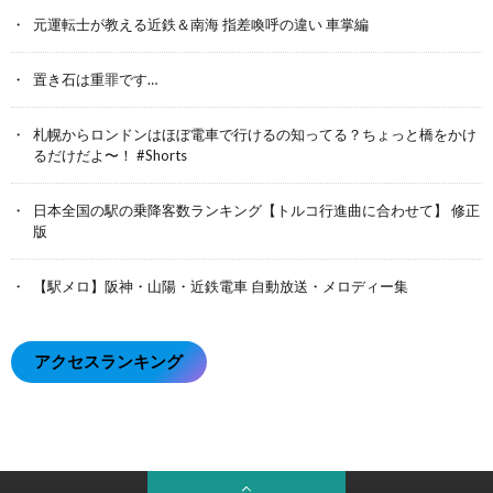
元運転士が教える近鉄＆南海 指差喚呼の違い 車掌編
置き石は重罪です…
札幌からロンドンはほぼ電車で行けるの知ってる？ちょっと橋をかけ
るだけだよ〜！ #Shorts
日本全国の駅の乗降客数ランキング【トルコ行進曲に合わせて】 修正
版
【駅メロ】阪神・山陽・近鉄電車 自動放送・メロディー集
アクセスランキング