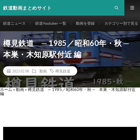
鉄道動画まとめサイト
鉄道ニュース
鉄道Youtuber 一覧
動画を登録
カテゴリー別で見る
樽見鉄道 ─ 1985／昭和60年・秋 ─
本巣・木知原駅付近 編
2023.02.08
動画
樽見鉄道
ホーム
»
動画
»
樽見鉄道 ─ 1985／昭和60年・秋 ─ 本巣・木知原駅付近
編