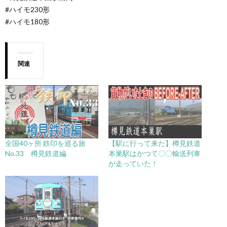
#ハイモ230形
#ハイモ180形
関連
全国40ヶ所 鉄印を巡る旅
【駅に行って来た】樽見鉄道
No.33 樽見鉄道編
本巣駅はかつて〇〇輸送列車
が走っていた！