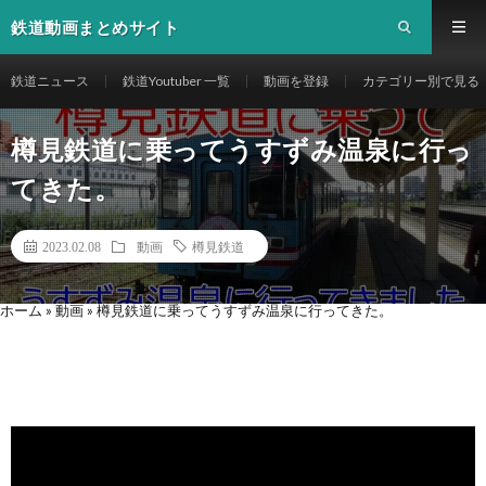
鉄道動画まとめサイト
鉄道ニュース
鉄道Youtuber 一覧
動画を登録
カテゴリー別で見る
樽見鉄道に乗ってうすずみ温泉に行っ
てきた。
2023.02.08
動画
樽見鉄道
ホーム
»
動画
»
樽見鉄道に乗ってうすずみ温泉に行ってきた。