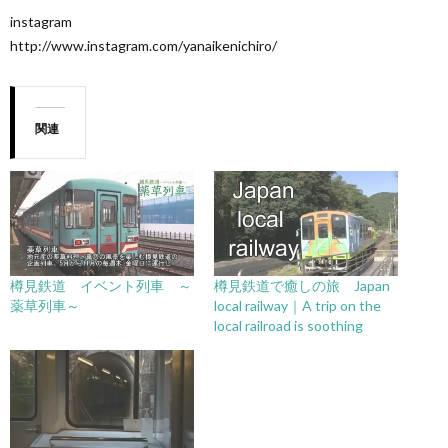
instagram
http://www.instagram.com/yanaikenichiro/
関連
樽見鉄道 イベント列車 ～
樽見鉄道で癒しの旅 Japan
薬草列車～
local railway｜A trip on the
local railroad is soothing