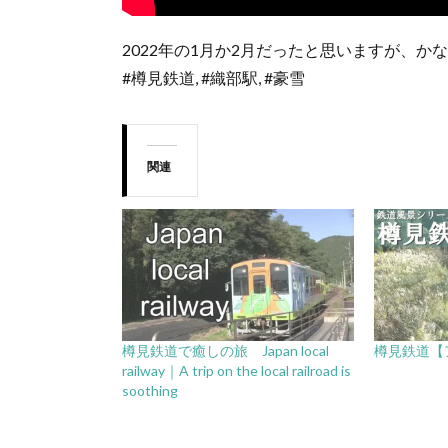
2022年の1月か2月だったと思いますが、
#樽見鉄道, #織部駅, #豪雪
関連
樽見鉄道で癒しの旅 Japan local
樽見鉄道【
railway｜A trip on the local railroad is
soothing