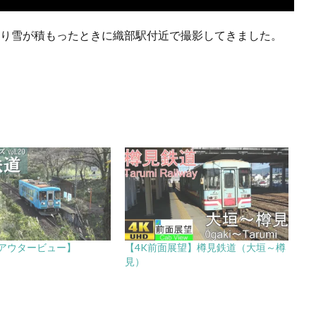
かなり雪が積もったときに織部駅付近で撮影してきました。
アウタービュー】
【4K前面展望】樽見鉄道（大垣～樽
見）