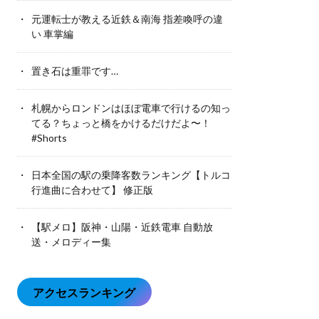
元運転士が教える近鉄＆南海 指差喚呼の違
い 車掌編
置き石は重罪です…
札幌からロンドンはほぼ電車で行けるの知っ
てる？ちょっと橋をかけるだけだよ〜！
#Shorts
日本全国の駅の乗降客数ランキング【トルコ
行進曲に合わせて】 修正版
【駅メロ】阪神・山陽・近鉄電車 自動放
送・メロディー集
アクセスランキング