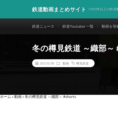
鉄道動画まとめサイト
3000本以上の鉄
鉄道ニュース
鉄道Youtuber 一覧
動画を登
冬の樽見鉄道 ～織部～ #s
2023.02.08
動画
樽見鉄道
ホーム
»
動画
»
冬の樽見鉄道 ～織部～ #shorts