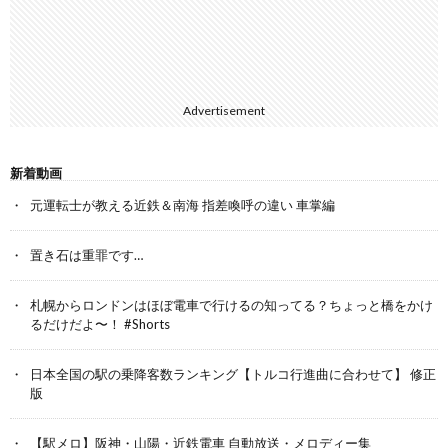
Advertisement
新着動画
元運転士が教える近鉄＆南海 指差喚呼の違い 車掌編
置き石は重罪です…
札幌からロンドンはほぼ電車で行けるの知ってる？ちょっと橋をかけ
るだけだよ〜！ #Shorts
日本全国の駅の乗降客数ランキング【トルコ行進曲に合わせて】 修正
版
【駅メロ】阪神・山陽・近鉄電車 自動放送・メロディー集