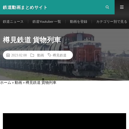
鉄道動画まとめサイト
鉄道ニュース
鉄道Youtuber 一覧
動画を登録
カテゴリー別で見る
樽見鉄道 貨物列車
2023.02.08
動画
樽見鉄道
ホーム
»
動画
»
樽見鉄道 貨物列車