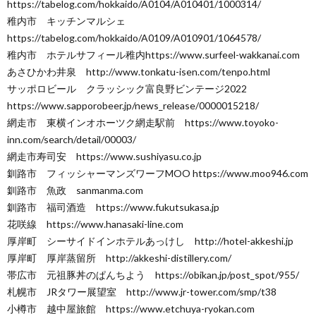
https://tabelog.com/hokkaido/A0104/A010401/1000314/
稚内市 キッチンマルシェ
https://tabelog.com/hokkaido/A0109/A010901/1064578/
稚内市 ホテルサフィール稚内https://www.surfeel-wakkanai.com
あさひかわ井泉 http://www.tonkatu-isen.com/tenpo.html
サッポロビール クラッシック富良野ビンテージ2022
https://www.sapporobeer.jp/news_release/0000015218/
網走市 東横インオホーツク網走駅前 https://www.toyoko-
inn.com/search/detail/00003/
網走市寿司安 https://www.sushiyasu.co.jp
釧路市 フィッシャーマンズワーフMOO https://www.moo946.com
釧路市 魚政 sanmanma.com
釧路市 福司酒造 https://www.fukutsukasa.jp
花咲線 https://www.hanasaki-line.com
厚岸町 シーサイドインホテルあっけし http://hotel-akkeshi.jp
厚岸町 厚岸蒸留所 http://akkeshi-distillery.com/
帯広市 元祖豚丼のぱんちよう https://obikan.jp/post_spot/955/
札幌市 JRタワー展望室 http://www.jr-tower.com/smp/t38
小樽市 越中屋旅館 https://www.etchuya-ryokan.com