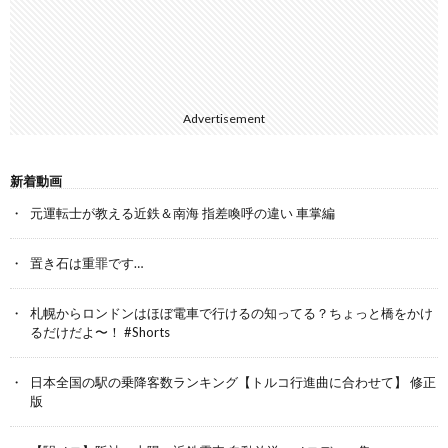
Advertisement
新着動画
元運転士が教える近鉄＆南海 指差喚呼の違い 車掌編
置き石は重罪です…
札幌からロンドンはほぼ電車で行けるの知ってる？ちょっと橋をかけ
るだけだよ〜！ #Shorts
日本全国の駅の乗降客数ランキング【トルコ行進曲に合わせて】 修正
版