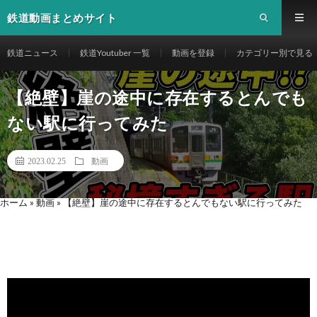
鉄道動画まとめサイト
鉄道ニュース
鉄道Youtuber 一覧
動画を登録
カテゴリー別で見る
【絶壁】崖の途中に存在するとんでも
ない駅に行ってみた
2023.02.25
動画
ホーム
»
動画
»
【絶壁】崖の途中に存在するとんでもない駅に行ってみた