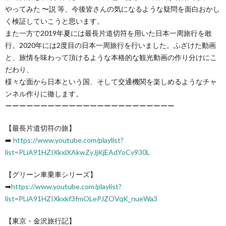
やってみた 〜説 等、今後皆さんの気になるような疑問を面白おかし
く検証していこうと思います。
また一方で2019年夏には最長片道切符を用いた日本一周旅行を敢
行。2020年には2度目の日本一周旅行を行いました。ふざけた動画
と、旅情を味わって頂けるような本格的な観光動画の作り分けにこ
だわり、
様々な面から日本という国、そして交通機関を楽しめるようなチャ
ンネル作りに徹します。
ーーーーーーーーーーーーーーーーーーーーーーーー
【最長片道切符の旅】
➡️
https://www.youtube.com/playlist?
list=PLiA91HZIXkxlXAkwZyJjKjEAdYoCv930L
【グリーン車乗車シリーズ】
➡
https://www.youtube.com/playlist?
list=PLiA91HZIXkxkf3fmOLePJZOVqK_nueWa3
【東京・金沢旅行記】