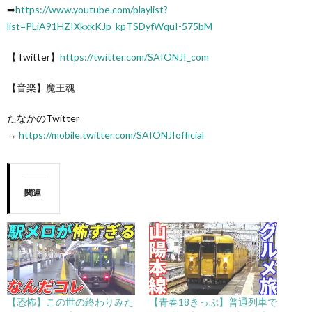
➡
https://www.youtube.com/playlist?
list=PLiA91HZIXkxkKJp_kpTSDyfWquI-575bM
【Twitter】
https://twitter.com/SAIONJI_com
【音楽】魔王魂
たなかのTwitter
→
https://mobile.twitter.com/SAIONJIofficial
関連
【恐怖】この世の終わりみた
【青春18きっぷ】普通列車で