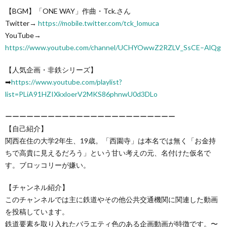
【BGM】「ONE WAY」作曲・Tck.さん
Twitter→
https://mobile.twitter.com/tck_lomuca
YouTube→
https://www.youtube.com/channel/UCHYOwwZ2RZLV_SsCE–AlQg
【人気企画・非鉄シリーズ】
➡
https://www.youtube.com/playlist?
list=PLiA91HZIXkxloerV2MKS86phnwU0d3DLo
ーーーーーーーーーーーーーーーーーーーーーーーー
【自己紹介】
関西在住の大学2年生、19歳。「西園寺」は本名では無く「お金持
ちで高貴に見えるだろう」という甘い考えの元、名付けた仮名で
す。ブロッコリーが嫌い。
【チャンネル紹介】
このチャンネルでは主に鉄道やその他公共交通機関に関連した動画
を投稿しています。
鉄道要素を取り入れたバラエティ色のある企画動画が特徴です。〜