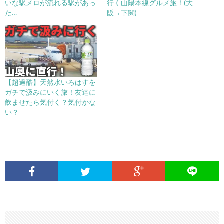
いな駅メロが流れる駅があっ
行く山陽本線グルメ旅！(大
た…
阪→下関)
【超過酷】天然水いろはすを
ガチで汲みにいく旅！友達に
飲ませたら気付く？気付かな
い？