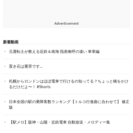
Advertisement
新着動画
元運転士が教える近鉄＆南海 指差喚呼の違い 車掌編
置き石は重罪です…
札幌からロンドンはほぼ電車で行けるの知ってる？ちょっと橋をかけ
るだけだよ〜！ #Shorts
日本全国の駅の乗降客数ランキング【トルコ行進曲に合わせて】 修正
版
【駅メロ】阪神・山陽・近鉄電車 自動放送・メロディー集