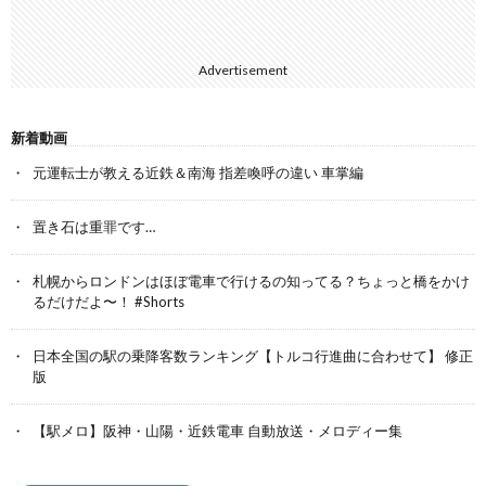
Advertisement
新着動画
元運転士が教える近鉄＆南海 指差喚呼の違い 車掌編
置き石は重罪です…
札幌からロンドンはほぼ電車で行けるの知ってる？ちょっと橋をかけ
るだけだよ〜！ #Shorts
日本全国の駅の乗降客数ランキング【トルコ行進曲に合わせて】 修正
版
【駅メロ】阪神・山陽・近鉄電車 自動放送・メロディー集