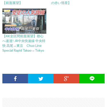
【前面展望】
の赤い彗星】
【4K全区間前面展望】都心
へ速達! JR中央快速線 中央特
快 高尾→東京 Chuo Line
Special Rapid Takao→Tokyo