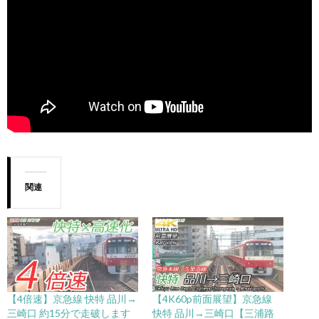
関連
【4倍速】京急線 快特 品川→
【4K60p前面展望】京急線
三崎口 約15分で走破します
快特 品川→三崎口【三浦路