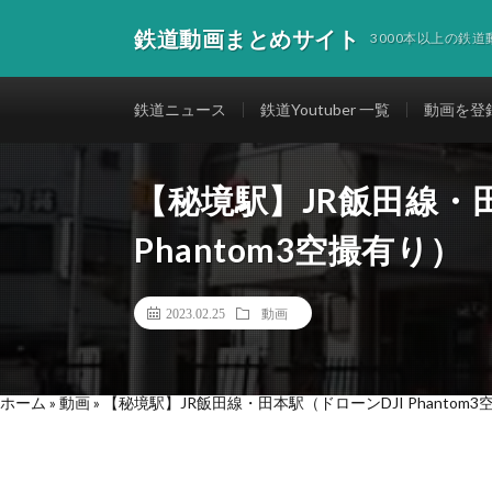
鉄道動画まとめサイト
3000本以上の鉄
鉄道ニュース
鉄道Youtuber 一覧
動画を登
【秘境駅】JR飯田線・
Phantom3空撮有り）
2023.02.25
動画
ホーム
»
動画
»
【秘境駅】JR飯田線・田本駅（ドローンDJI Phantom