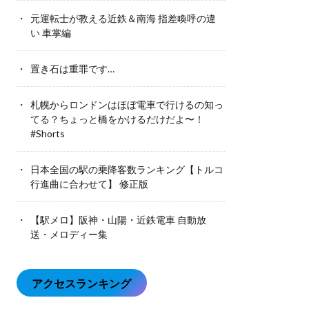
元運転士が教える近鉄＆南海 指差喚呼の違
い 車掌編
置き石は重罪です…
札幌からロンドンはほぼ電車で行けるの知っ
てる？ちょっと橋をかけるだけだよ〜！
#Shorts
日本全国の駅の乗降客数ランキング【トルコ
行進曲に合わせて】 修正版
【駅メロ】阪神・山陽・近鉄電車 自動放
送・メロディー集
アクセスランキング