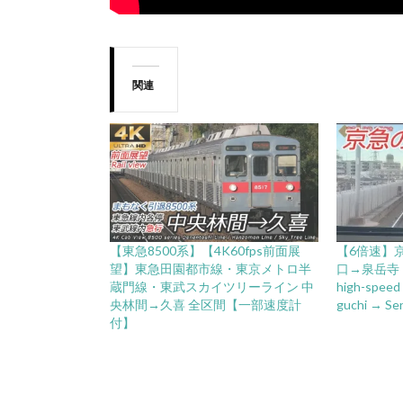
関連
【東急8500系】【4K60fps前面展
【6倍速】
望】東急田園都市線・東京メトロ半
口→泉岳寺 Kei
蔵門線・東武スカイツリーライン 中
high-speed 
央林間→久喜 全区間【一部速度計
guchi → Sen
付】