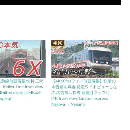
京急線前面展望 快特 三崎
【4K60fpsワイド前面展望】快晴の
kyu Line front view
木曽路を爆走 特急ワイドビューしな
limited express Misaki-
の 名古屋→長野 速度計マップ付
gakuji
[4K front view] Limited express
Nagoya → Nagano