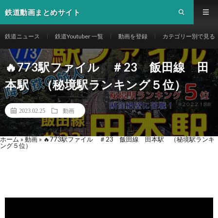
鉄道動画まとめサイト
鉄道ニュース
鉄道Youtuber 一覧
動画を登録
カテゴリー別で見る
🔥773駅ファイル ＃23 飯田線 田
本駅 （秘境駅ランキング５位）
2023.02.25
動画
ホーム
»
動画
»
🔥773駅ファイル ＃23 飯田線 田本駅 （秘境駅ランキ
ング５位）