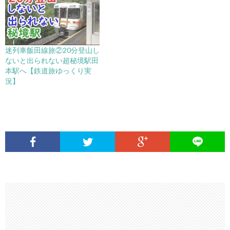
迷列車飯田線旅②20分登山し
ないと出られない超秘境駅田
本駅へ【鉄道旅ゆっくり実
況】