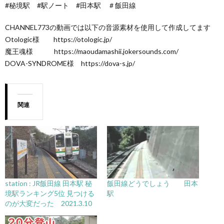
#秘境駅 #駅ノート #田本駅 ＃飯田線
CHANNEL773の動画では以下の音源素材を使用して作成してます
Otologic様 https://otologic.jp/​​
魔王魂様 https://maoudamashii.jokersounds.com/​
DOVA-SYNDROME様 https://dova-s.jp/
関連
station : JR飯田線 田本駅 秘
飯田線どうでしょう 田本
境駅ランキング5位 見つける
駅
のが大変だった 2021.3.10