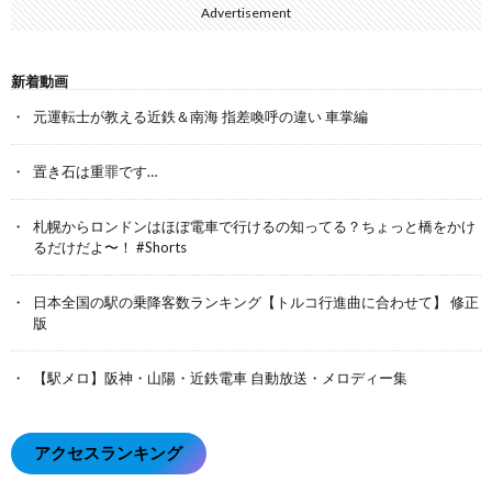
Advertisement
新着動画
元運転士が教える近鉄＆南海 指差喚呼の違い 車掌編
置き石は重罪です…
札幌からロンドンはほぼ電車で行けるの知ってる？ちょっと橋をかけ
るだけだよ〜！ #Shorts
日本全国の駅の乗降客数ランキング【トルコ行進曲に合わせて】 修正
版
【駅メロ】阪神・山陽・近鉄電車 自動放送・メロディー集
アクセスランキング