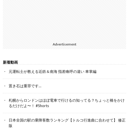
Advertisement
新着動画
元運転士が教える近鉄＆南海 指差喚呼の違い 車掌編
置き石は重罪です…
札幌からロンドンはほぼ電車で行けるの知ってる？ちょっと橋をかけ
るだけだよ〜！ #Shorts
日本全国の駅の乗降客数ランキング【トルコ行進曲に合わせて】 修正
版