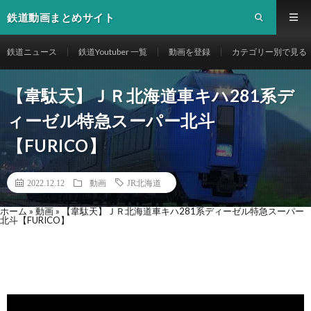
鉄道動画まとめサイト
鉄道ニュース
鉄道Youtuber 一覧
動画を登録
カテゴリー別で見る
【韋駄天】ＪＲ北海道車キハ281系デ
ィーゼル特急スーパー北斗
【FURICO】
2022.12.12
動画
JR北海道
ホーム
»
動画
»
【韋駄天】ＪＲ北海道車キハ281系ディーゼル特急スーパー
北斗【FURICO】