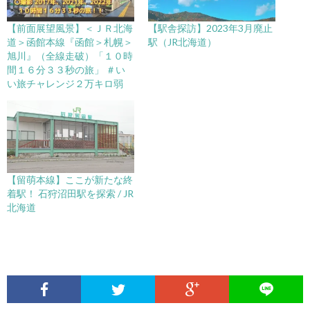
【前面展望風景】＜ＪＲ北海
【駅舎探訪】2023年3月廃止
道＞函館本線『函館＞札幌＞
駅（JR北海道）
旭川』（全線走破）「１０時
間１６分３３秒の旅」 ＃い
い旅チャレンジ２万キロ弱
【留萌本線】ここが新たな終
着駅！ 石狩沼田駅を探索 / JR
北海道