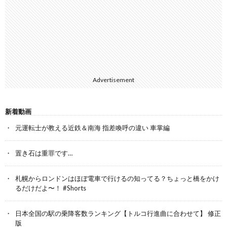
Advertisement
新着動画
元運転士が教える近鉄＆南海 指差喚呼の違い 車掌編
置き石は重罪です…
札幌からロンドンはほぼ電車で行けるの知ってる？ちょっと橋をかけ
るだけだよ〜！ #Shorts
日本全国の駅の乗降客数ランキング【トルコ行進曲に合わせて】 修正
版