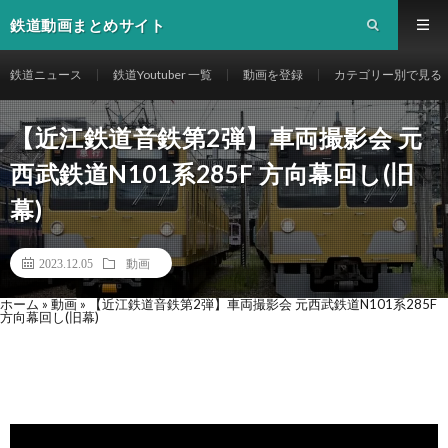
鉄道動画まとめサイト
鉄道ニュース
鉄道Youtuber 一覧
動画を登録
カテゴリー別で見る
【近江鉄道音鉄第2弾】車両撮影会 元
西武鉄道N101系285F 方向幕回し(旧
幕)
2023.12.05
動画
ホーム
»
動画
»
【近江鉄道音鉄第2弾】車両撮影会 元西武鉄道N101系285F
方向幕回し(旧幕)