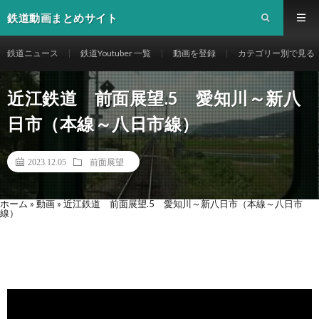
鉄道動画まとめサイト
鉄道ニュース
鉄道Youtuber 一覧
動画を登録
カテゴリー別で見る
近江鉄道 前面展望.5 愛知川～新八
日市（本線～八日市線）
2023.12.05
前面展望
ホーム
»
動画
»
近江鉄道 前面展望.5 愛知川～新八日市（本線～八日市
線）