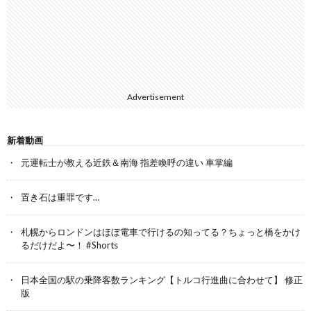
Advertisement
新着動画
元運転士が教える近鉄＆南海 指差喚呼の違い 車掌編
置き石は重罪です…
札幌からロンドンはほぼ電車で行けるの知ってる？ちょっと橋をかけ
るだけだよ〜！ #Shorts
日本全国の駅の乗降客数ランキング【トルコ行進曲に合わせて】 修正
版