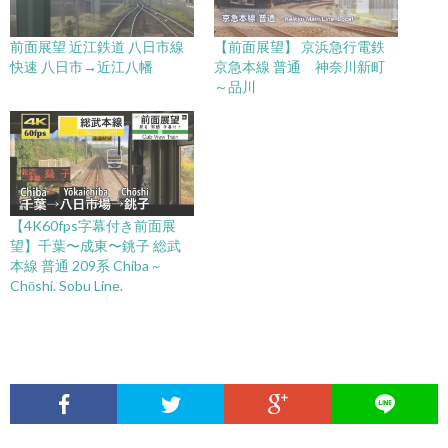
前面展望 近江鉄道 八日市線
【前面展望】 京浜急行電鉄
快速 八日市→近江八幡
京急本線 普通 神奈川新町
～品川
【4K60fps字幕付き前面展
望】千葉〜成東〜銚子 総武
本線 普通 209系 Chiba ~
Chōshi. Sobu Line.