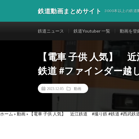
鉄道動画まとめサイト
3000本以上の鉄
鉄道ニュース
鉄道Youtuber 一覧
動画を登
【電車 子供 人気】 近
鉄道 #ファインダー越
2023.12.05
動画
ホーム
»
動画
»
【電車 子供 人気】 近江鉄道 #撮り鉄 #鉄道 #西武鉄