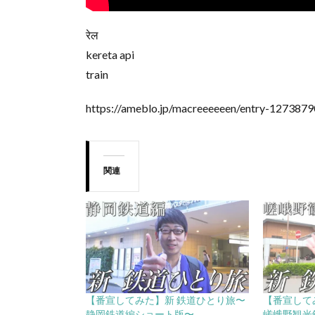
रेल
kereta api
train
https://ameblo.jp/macreeeeeen/entry-1273879
関連
【番宣してみた】新 鉄道ひとり旅〜
【番宣して
静岡鉄道編ショート版〜
嵯峨野観光