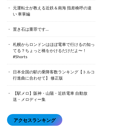
元運転士が教える近鉄＆南海 指差喚呼の違
い 車掌編
置き石は重罪です…
札幌からロンドンはほぼ電車で行けるの知っ
てる？ちょっと橋をかけるだけだよ〜！
#Shorts
日本全国の駅の乗降客数ランキング【トルコ
行進曲に合わせて】 修正版
【駅メロ】阪神・山陽・近鉄電車 自動放
送・メロディー集
アクセスランキング