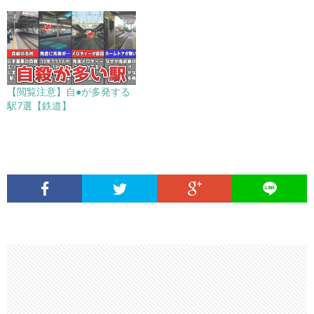
【閲覧注意】自●が多発する
駅7選【鉄道】