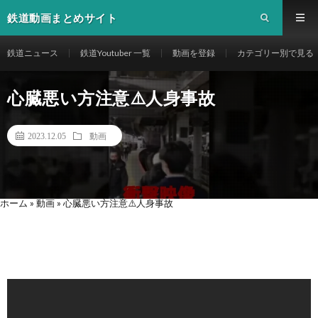
鉄道動画まとめサイト
鉄道ニュース
鉄道Youtuber 一覧
動画を登録
カテゴリー別で見る
心臓悪い方注意⚠️人身事故
2023.12.05
動画
ホーム
»
動画
»
心臓悪い方注意⚠️人身事故