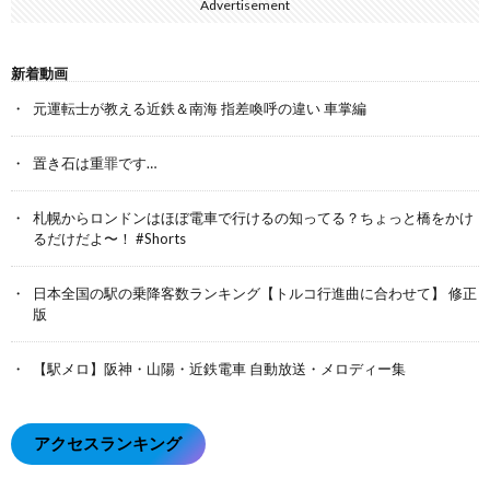
Advertisement
新着動画
元運転士が教える近鉄＆南海 指差喚呼の違い 車掌編
置き石は重罪です…
札幌からロンドンはほぼ電車で行けるの知ってる？ちょっと橋をかけ
るだけだよ〜！ #Shorts
日本全国の駅の乗降客数ランキング【トルコ行進曲に合わせて】 修正
版
【駅メロ】阪神・山陽・近鉄電車 自動放送・メロディー集
アクセスランキング