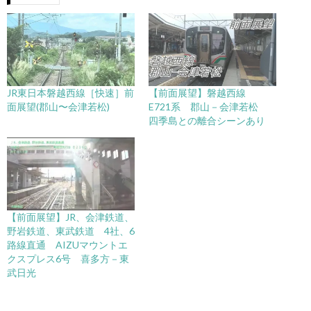
JR東日本磐越西線［快速］前
【前面展望】磐越西線
面展望(郡山〜会津若松)
E721系 郡山－会津若松
四季島との離合シーンあり
【前面展望】JR、会津鉄道、
野岩鉄道、東武鉄道 4社、6
路線直通 AIZUマウントエ
クスプレス6号 喜多方－東
武日光