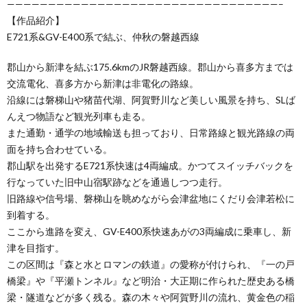
—————————————————————————————————–
【作品紹介】
E721系&GV-E400系で結ぶ、仲秋の磐越西線
郡山から新津を結ぶ175.6kmのJR磐越西線。郡山から喜多方までは
交流電化、喜多方から新津は非電化の路線。
沿線には磐梯山や猪苗代湖、阿賀野川など美しい風景を持ち、SLば
んえつ物語など観光列車も走る。
また通勤・通学の地域輸送も担っており、日常路線と観光路線の両
面を持ち合わせている。
郡山駅を出発するE721系快速は4両編成。かつてスイッチバックを
行なっていた旧中山宿駅跡などを通過しつつ走行。
旧路線や信号場、磐梯山を眺めながら会津盆地にくだり会津若松に
到着する。
ここから進路を変え、GV-E400系快速あがの3両編成に乗車し、新
津を目指す。
この区間は『森と水とロマンの鉄道』の愛称が付けられ、『一の戸
橋梁』や『平瀬トンネル』など明治・大正期に作られた歴史ある橋
梁・隧道などが多く残る。森の木々や阿賀野川の流れ、黄金色の稲