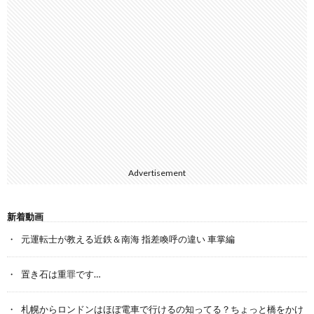
Advertisement
新着動画
元運転士が教える近鉄＆南海 指差喚呼の違い 車掌編
置き石は重罪です…
札幌からロンドンはほぼ電車で行けるの知ってる？ちょっと橋をかけ