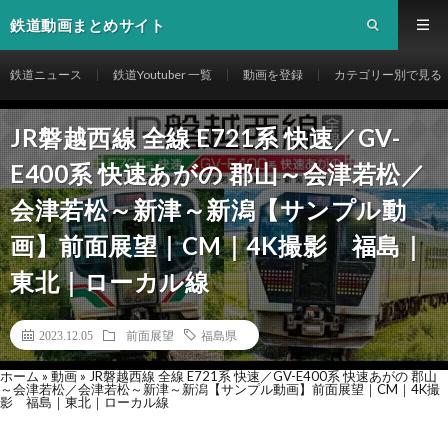
鉄道動画まとめサイト
鉄道ニュース
鉄道Youtuber 一覧
動画を登録
カテゴリー別で見る
JR磐越西線 全線 E721系 快速／GV-
E400系 快速あがの 郡山～会津若松／
会津若松～新津～新潟【サンプル動
画】前面展望｜CM｜4K撮影 福島｜
東北｜ローカル線
2023.12.05
前面展望
福島県
ホーム
»
動画
»
JR磐越西線 全線 E721系 快速／GV-E400系 快速あがの 郡山
～会津若松／会津若松～新津～新潟【サンプル動画】前面展望｜CM｜4K撮
影 福島｜東北｜ローカル線