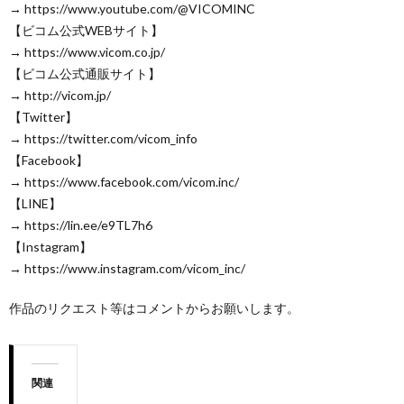
→ https://www.youtube.com/@VICOMINC
【ビコム公式WEBサイト】
→ https://www.vicom.co.jp/
【ビコム公式通販サイト】
→ http://vicom.jp/
【Twitter】
→ https://twitter.com/vicom_info
【Facebook】
→ https://www.facebook.com/vicom.inc/
【LINE】
→ https://lin.ee/e9TL7h6
【Instagram】
→ https://www.instagram.com/vicom_inc/
作品のリクエスト等はコメントからお願いします。
関連