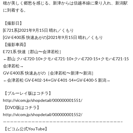
穂が美しく郷愁を感じる。新津からは信越本線に乗り入れ、新潟駅
に到着する。
【撮影日】
[E721系]2021年9月15日 晴れ／くもり
[GV-E400系 快速あがの]2021年9月15日 晴れ／くもり
【撮影車両】
E721系 快速［郡山〜会津若松］
←郡山 クハE720-10+クモハE721-10+クハE720-15+クモハE721-15
会津若松→
GV-E400系 快速あがの［会津若松〜新津〜新潟］
←会津若松 GV-E402-14+GV-E401-14+GV-E400-5 新潟→
【ブルーレイ版はコチラ】
http://vicom.jp/shopdetail/000000001551/
【DVD版はコチラ】
http://vicom.jp/shopdetail/000000001552/
—————————————————————————————————–
【ビコム公式YouTube】