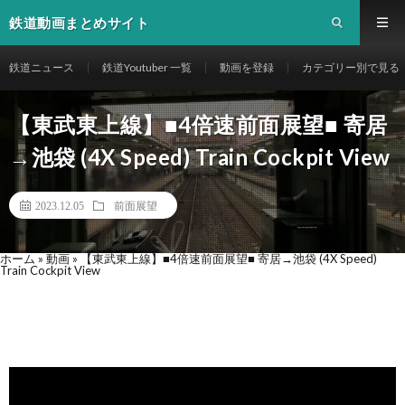
鉄道動画まとめサイト
鉄道ニュース
鉄道Youtuber 一覧
動画を登録
カテゴリー別で見る
【東武東上線】■4倍速前面展望■ 寄居
→池袋 (4X Speed) Train Cockpit View
2023.12.05
前面展望
ホーム
»
動画
»
【東武東上線】■4倍速前面展望■ 寄居→池袋 (4X Speed)
Train Cockpit View