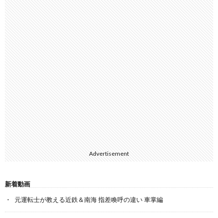
Advertisement
新着動画
元運転士が教える近鉄＆南海 指差喚呼の違い 車掌編