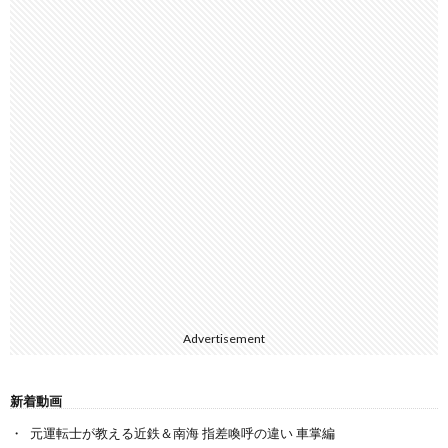
Advertisement
新着動画
元運転士が教える近鉄＆南海 指差喚呼の違い 車掌編