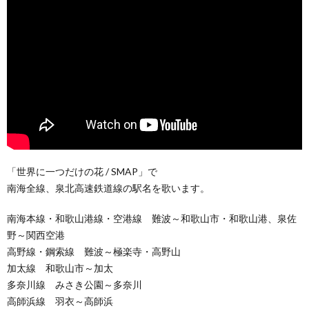
「世界に一つだけの花 / SMAP」で
南海全線、泉北高速鉄道線の駅名を歌います。
南海本線・和歌山港線・空港線 難波～和歌山市・和歌山港、泉佐
野～関西空港
高野線・鋼索線 難波～極楽寺・高野山
加太線 和歌山市～加太
多奈川線 みさき公園～多奈川
高師浜線 羽衣～高師浜