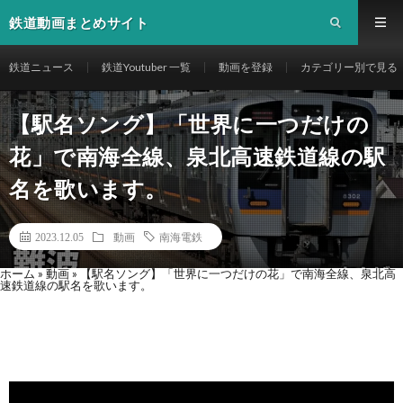
鉄道動画まとめサイト
鉄道ニュース
鉄道Youtuber 一覧
動画を登録
カテゴリー別で見る
【駅名ソング】「世界に一つだけの
花」で南海全線、泉北高速鉄道線の駅
名を歌います。
2023.12.05
動画
南海電鉄
ホーム
»
動画
»
【駅名ソング】「世界に一つだけの花」で南海全線、泉北高
速鉄道線の駅名を歌います。