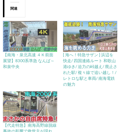
関連
【南海・泉北高速 ４Ｋ前面
[ 海へ！特急サザン ] 浜辺を
展望】8300系準急 なんば～
快走/ 四国連絡ルート 和歌山
和泉中央
港ゆき/ 迫力の峠越え/ 廃止さ
れた駅/ 複々線で追い越し！/
レトロな駅と車両/ 南海電鉄
の魅力
【代走特急】南海高野線脱線
事故の影響で救世主が現れ