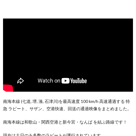
南海本線 (七道, 堺, 湊, 石津川)を最高速度 100 km/h 高速通過する 特
急 ラピート、サザン、空港快速、回送の通過映像をまとめました。
南海本線は和歌山・関西空港と新今宮・なんば を結ぶ路線です！
現在は土日のみ多数のラピートが運行されています。