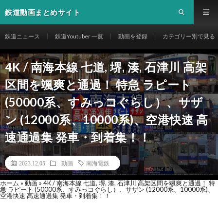
鉄道動画まとめサイト
鉄道ニュース
鉄道Youtuber 一覧
動画を登録
カテゴリー別で見る
4K / 南海本線 七道, 堺, 湊, 石津川 高架
区間を颯爽と通過！ 特急 ラピート
(50000系、すみっコぐらし）、サザ
ン (12000系、10000系)、空港快速 高
速通過集 発車・到着集！！
2023.12.05
動画
南海電鉄
ホーム
»
動画
»
4K / 南海本線 七道, 堺, 湊, 石津川 高架区間を颯爽と通過！ 特
急 ラピート (50000系、すみっコぐらし）、サザン (12000系、10000系)、
空港快速 高速通過集 発車・到着集！！