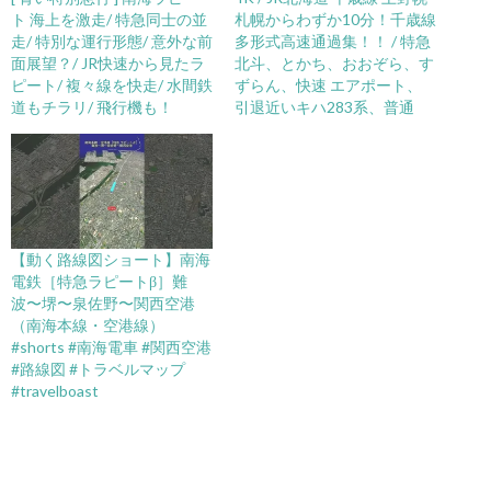
ト 海上を激走/ 特急同士の並
札幌からわずか10分！千歳線
走/ 特別な運行形態/ 意外な前
多形式高速通過集！！ / 特急
面展望？/ JR快速から見たラ
北斗、とかち、おおぞら、す
ピート/ 複々線を快走/ 水間鉄
ずらん、快速 エアポート、
道もチラリ/ 飛行機も！
引退近いキハ283系、普通
【動く路線図ショート】南海
電鉄［特急ラピートβ］難
波〜堺〜泉佐野〜関西空港
（南海本線・空港線）
#shorts #南海電車 #関西空港
#路線図 #トラベルマップ
#travelboast