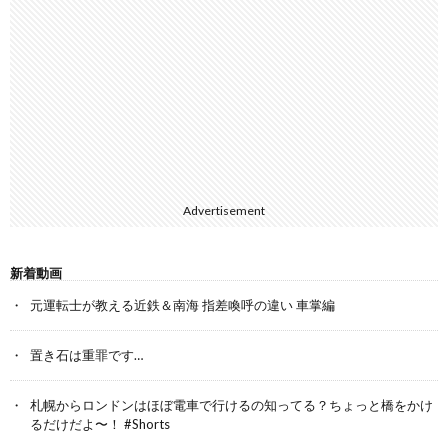
Advertisement
新着動画
元運転士が教える近鉄＆南海 指差喚呼の違い 車掌編
置き石は重罪です…
札幌からロンドンはほぼ電車で行けるの知ってる？ちょっと橋をかけ
るだけだよ〜！ #Shorts