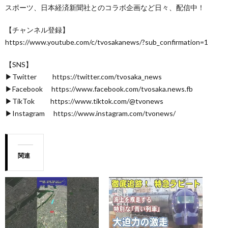
スポーツ、日本経済新聞社とのコラボ企画など日々、配信中！
【チャンネル登録】
https://www.youtube.com/c/tvosakanews/?sub_confirmation=1
【SNS】
▶Twitter https://twitter.com/tvosaka_news
▶Facebook https://www.facebook.com/tvosaka.news.fb
▶TikTok https://www.tiktok.com/@tvonews
▶Instagram https://www.instagram.com/tvonews/
関連