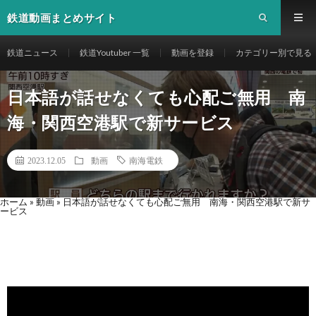
鉄道動画まとめサイト
鉄道ニュース
鉄道Youtuber 一覧
動画を登録
カテゴリー別で見る
日本語が話せなくても心配ご無用 南
海・関西空港駅で新サービス
2023.12.05
動画
南海電鉄
ホーム
»
動画
»
日本語が話せなくても心配ご無用 南海・関西空港駅で新サ
ービス