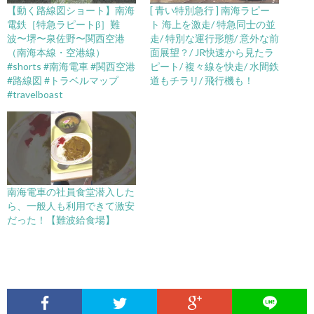
【動く路線図ショート】南海
[ 青い特別急行 ] 南海ラピー
電鉄［特急ラピートβ］難
ト 海上を激走/ 特急同士の並
波〜堺〜泉佐野〜関西空港
走/ 特別な運行形態/ 意外な前
（南海本線・空港線）
面展望？/ JR快速から見たラ
#shorts #南海電車 #関西空港
ピート/ 複々線を快走/ 水間鉄
#路線図 #トラベルマップ
道もチラリ/ 飛行機も！
#travelboast
南海電車の社員食堂潜入した
ら、一般人も利用できて激安
だった！【難波給食場】