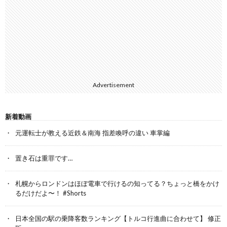
Advertisement
新着動画
元運転士が教える近鉄＆南海 指差喚呼の違い 車掌編
置き石は重罪です…
札幌からロンドンはほぼ電車で行けるの知ってる？ちょっと橋をかけ
るだけだよ〜！ #Shorts
日本全国の駅の乗降客数ランキング【トルコ行進曲に合わせて】 修正