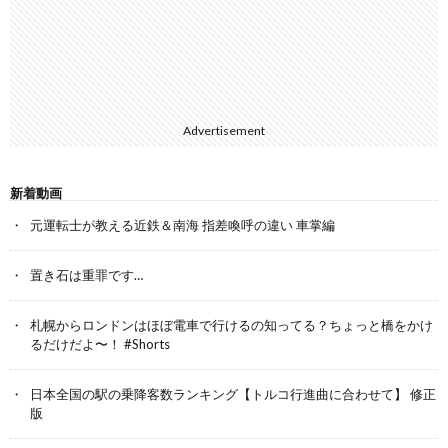
Advertisement
新着動画
元運転士が教える近鉄＆南海 指差喚呼の違い 車掌編
置き石は重罪です…
札幌からロンドンはほぼ電車で行けるの知ってる？ちょっと橋をかけ
るだけだよ〜！ #Shorts
日本全国の駅の乗降客数ランキング【トルコ行進曲に合わせて】 修正
版