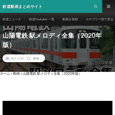
鉄道動画まとめサイト
鉄道ニュース
鉄道Youtuber 一覧
動画を登録
カテゴリー別で見る
山陽電鉄 駅メロディ全集（2020年
版）
2023.12.05
動画
ホーム
»
動画
»
山陽電鉄 駅メロディ全集（2020年版）