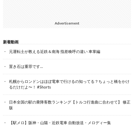
Advertisement
新着動画
元運転士が教える近鉄＆南海 指差喚呼の違い 車掌編
置き石は重罪です…
札幌からロンドンはほぼ電車で行けるの知ってる？ちょっと橋をかけ
るだけだよ〜！ #Shorts
日本全国の駅の乗降客数ランキング【トルコ行進曲に合わせて】 修正
版
【駅メロ】阪神・山陽・近鉄電車 自動放送・メロディー集