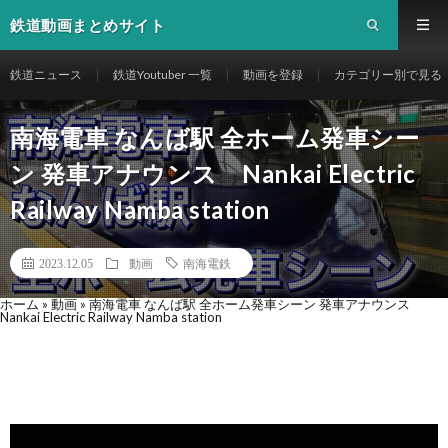
鉄道動画まとめサイト
鉄道ニュース
鉄道Youtuber 一覧
動画を登録
カテゴリー別で見る
南海電車 なんば駅 全ホーム発車シー
ン 発車アナウンス Nankai Electric
Railway Namba station
2023.12.05
動画
南海電鉄
ホーム
»
動画
»
南海電車 なんば駅 全ホーム発車シーン 発車アナウンス
Nankai Electric Railway Namba station