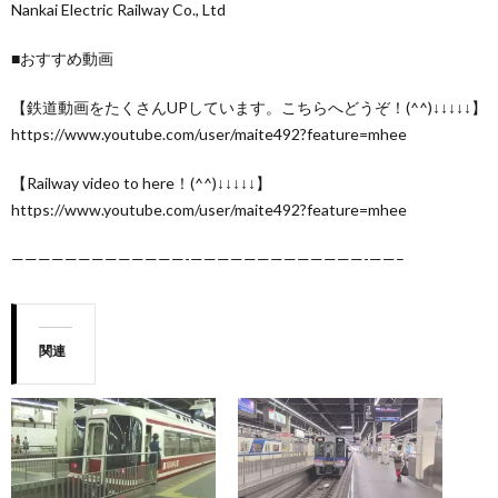
Nankai Electric Railway Co., Ltd
■おすすめ動画
【鉄道動画をたくさんUPしています。こちらへどうぞ！(^^)↓↓↓↓↓】
https://www.youtube.com/user/maite492?feature=mhee
【Railway video to here！(^^)↓↓↓↓↓】
https://www.youtube.com/user/maite492?feature=mhee
—————————————-­—————————————-­——–
関連