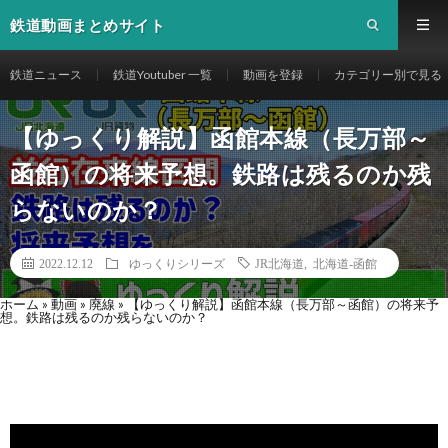
鉄道動画まとめサイト
鉄道ニュース
鉄道Youtuber 一覧
動画を登録
カテゴリー別で見る
【ゆっくり解説】函館本線（長万部～
函館）の将来予想。鉄路は残るのか残
らないのか？
2022.12.12
ゆっくりシリーズ
JR北海道
,
北海道-函館
ホーム
»
動画
»
廃線
»
【ゆっくり解説】函館本線（長万部～函館）の将来予
想。鉄路は残るのか残らないのか？