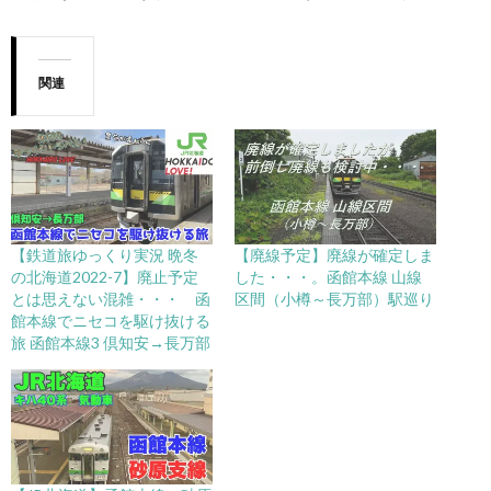
関連
【鉄道旅ゆっくり実況 晩冬
【廃線予定】廃線が確定しま
の北海道2022-7】廃止予定
した・・・。函館本線 山線
とは思えない混雑・・・ 函
区間（小樽～長万部）駅巡り
館本線でニセコを駆け抜ける
旅 函館本線3 倶知安→長万部