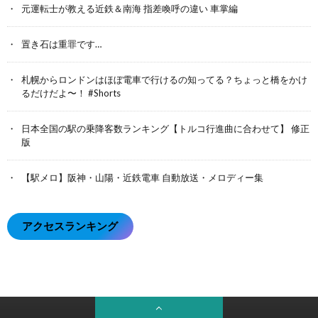
元運転士が教える近鉄＆南海 指差喚呼の違い 車掌編
置き石は重罪です…
札幌からロンドンはほぼ電車で行けるの知ってる？ちょっと橋をかけ
るだけだよ〜！ #Shorts
日本全国の駅の乗降客数ランキング【トルコ行進曲に合わせて】 修正
版
【駅メロ】阪神・山陽・近鉄電車 自動放送・メロディー集
アクセスランキング