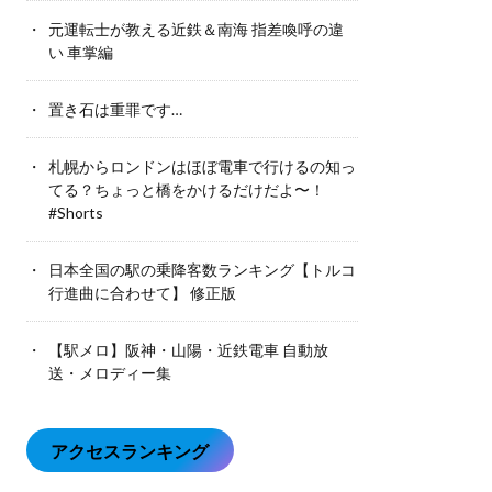
元運転士が教える近鉄＆南海 指差喚呼の違
い 車掌編
置き石は重罪です…
札幌からロンドンはほぼ電車で行けるの知っ
てる？ちょっと橋をかけるだけだよ〜！
#Shorts
日本全国の駅の乗降客数ランキング【トルコ
行進曲に合わせて】 修正版
【駅メロ】阪神・山陽・近鉄電車 自動放
送・メロディー集
アクセスランキング