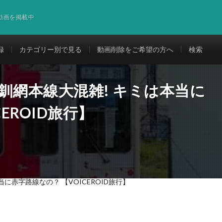
道動画を掲載中
録
カテゴリー別で見る
動画削除をご希望の方へ
検索
:釧網本線大混雑! キミは本当に
EROID旅行】
当に赤字路線なの？ 【VOICEROID旅行】