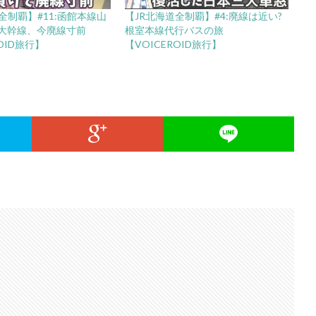
全制覇】#11:函館本線山
【JR北海道全制覇】#4:廃線は近い?
大幹線、今廃線寸前
根室本線代行バスの旅
OID旅行】
【VOICEROID旅行】