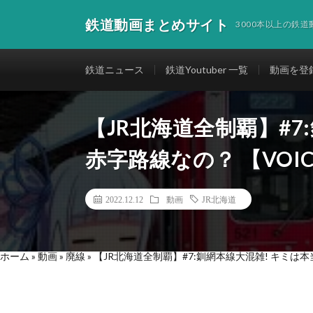
鉄道動画まとめサイト
3000本以上の鉄
鉄道ニュース
鉄道Youtuber 一覧
動画を登
【JR北海道全制覇】#7
赤字路線なの？ 【VOIC
2022.12.12
動画
JR北海道
ホーム
»
動画
»
廃線
»
【JR北海道全制覇】#7:釧網本線大混雑! キミは本