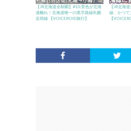
【JR北海道全制覇】#10:景色が北海
【JR北海道
道離れ！北海道唯一の黒字路線札幌
線、かつて
近郊線 【VOICEROID旅行】
【VOICER