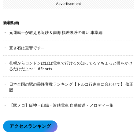
Advertisement
新着動画
元運転士が教える近鉄＆南海 指差喚呼の違い 車掌編
置き石は重罪です…
札幌からロンドンはほぼ電車で行けるの知ってる？ちょっと橋をかけ
るだけだよ〜！ #Shorts
日本全国の駅の乗降客数ランキング【トルコ行進曲に合わせて】 修正
版
【駅メロ】阪神・山陽・近鉄電車 自動放送・メロディー集
アクセスランキング