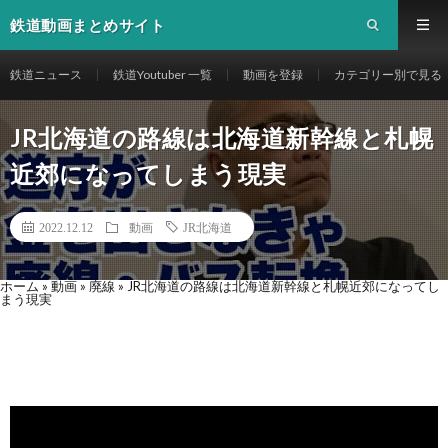
鉄道動画まとめサイト
鉄道ニュース
鉄道Youtuber 一覧
動画を登録
カテゴリー別で見る
JR北海道の路線は北海道新幹線と札幌
近郊になってしまう現実
2022.12.12
動画
JR北海道
ホーム
»
動画
»
廃線
»
JR北海道の路線は北海道新幹線と札幌近郊になってし
まう現実