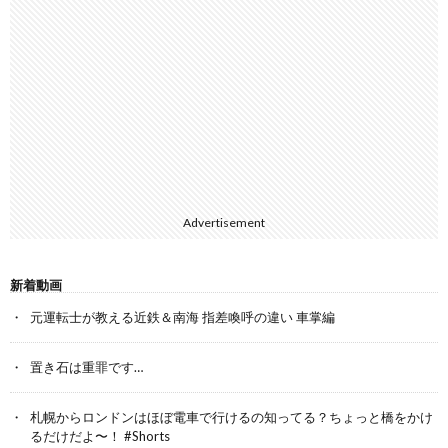
Advertisement
新着動画
元運転士が教える近鉄＆南海 指差喚呼の違い 車掌編
置き石は重罪です…
札幌からロンドンはほぼ電車で行けるの知ってる？ちょっと橋をかけ
るだけだよ〜！ #Shorts