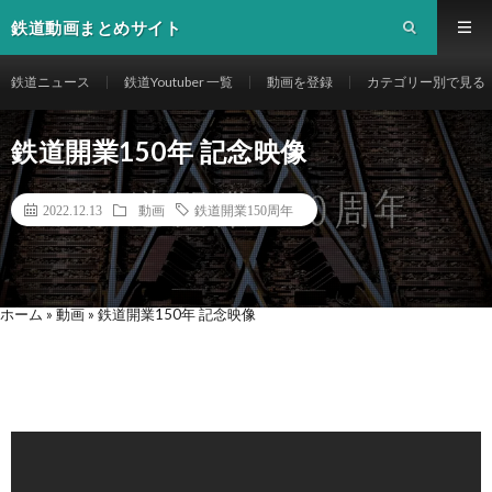
鉄道動画まとめサイト
鉄道ニュース
鉄道Youtuber 一覧
動画を登録
カテゴリー別で見る
鉄道開業150年 記念映像
2022.12.13
動画
鉄道開業150周年
ホーム
»
動画
»
鉄道開業150年 記念映像