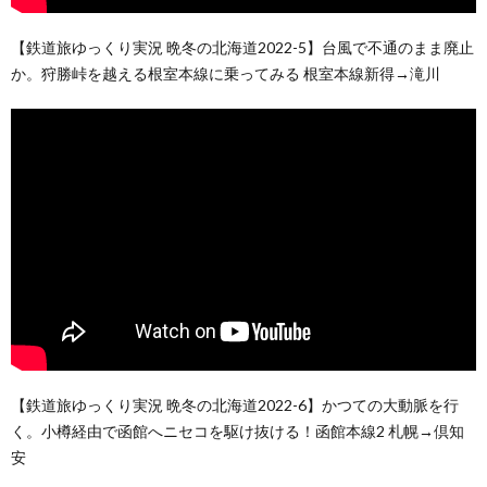
【鉄道旅ゆっくり実況 晩冬の北海道2022-5】台風で不通のまま廃止
か。狩勝峠を越える根室本線に乗ってみる 根室本線新得→滝川
【鉄道旅ゆっくり実況 晩冬の北海道2022-6】かつての大動脈を行
く。小樽経由で函館へニセコを駆け抜ける！函館本線2 札幌→倶知
安