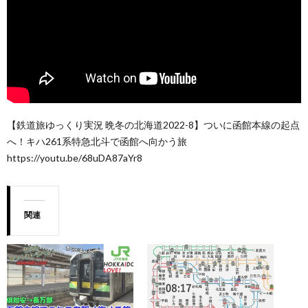
【鉄道旅ゆっくり実況 晩冬の北海道2022-8】ついに函館本線の起点
へ！キハ261系特急北斗で函館へ向かう旅
https://youtu.be/68uDA87aYr8
関連