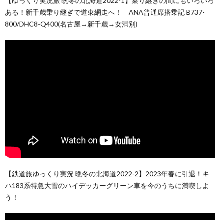
【ゆっくり実況旅 晩冬の北海道2022-1】乗り継ぎの間にもいろいろ
ある！新千歳乗り継ぎで道東網走へ！ ANA普通席搭乗記 B737-
800/DHC8-Q400(名古屋→新千歳→女満別)
【鉄道旅ゆっくり実況 晩冬の北海道2022-2】2023年春に引退！キ
ハ183系特急大雪のハイデッカーグリーン車を今のうちに満喫しよ
う！