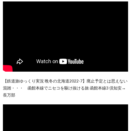
【鉄道旅ゆっくり実況 晩冬の北海道2022-7】廃止予定とは思えない
混雑・・・ 函館本線でニセコを駆け抜ける旅 函館本線3 倶知安→
長万部