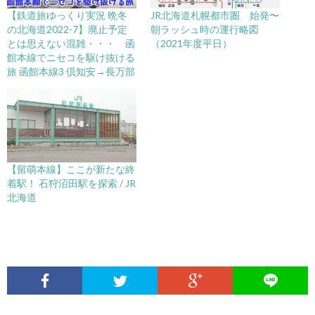
【鉄道旅ゆっくり実況 晩冬
JR北海道札幌都市圏 始発〜
の北海道2022-7】廃止予定
朝ラッシュ時の運行略図
とは思えない混雑・・・ 函
（2021年度平日）
館本線でニセコを駆け抜ける
旅 函館本線3 倶知安→長万部
【留萌本線】ここが新たな終
着駅！ 石狩沼田駅を探索 / JR
北海道