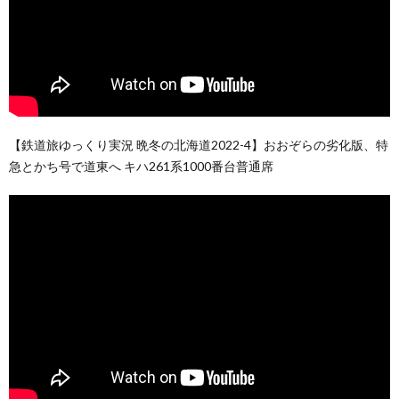
【鉄道旅ゆっくり実況 晩冬の北海道2022-4】おおぞらの劣化版、特
急とかち号で道東へ キハ261系1000番台普通席