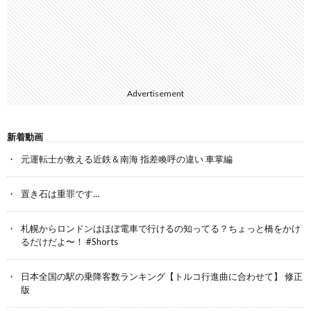
Advertisement
新着動画
元運転士が教える近鉄＆南海 指差喚呼の違い 車掌編
置き石は重罪です…
札幌からロンドンはほぼ電車で行けるの知ってる？ちょっと橋をかけ
るだけだよ〜！ #Shorts
日本全国の駅の乗降客数ランキング【トルコ行進曲に合わせて】 修正
版