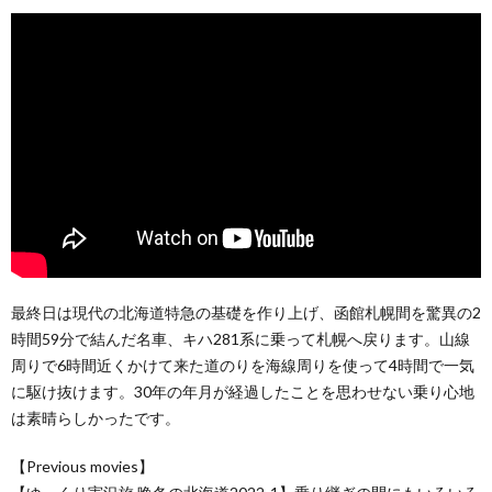
最終日は現代の北海道特急の基礎を作り上げ、函館札幌間を驚異の2
時間59分で結んだ名車、キハ281系に乗って札幌へ戻ります。山線
周りで6時間近くかけて来た道のりを海線周りを使って4時間で一気
に駆け抜けます。30年の年月が経過したことを思わせない乗り心地
は素晴らしかったです。
【Previous movies】