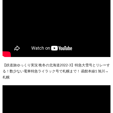
【鉄道旅ゆっくり実況 晩冬の北海道2022-3】特急大雪号とリレーす
る！数少ない電車特急ライラック号で札幌まで！ 函館本線1 旭川→
札幌