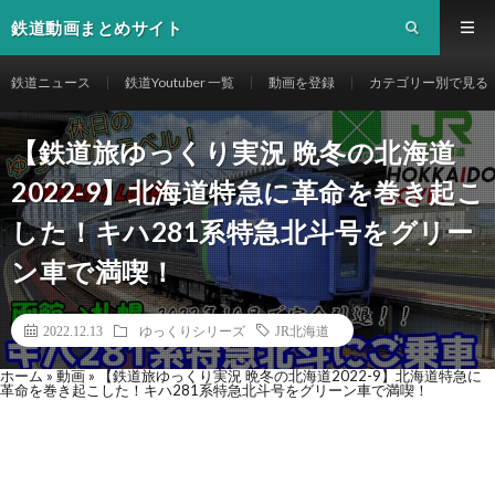
鉄道動画まとめサイト
鉄道ニュース
鉄道Youtuber 一覧
動画を登録
カテゴリー別で見る
【鉄道旅ゆっくり実況 晩冬の北海道
2022-9】北海道特急に革命を巻き起こ
した！キハ281系特急北斗号をグリー
ン車で満喫！
2022.12.13
ゆっくりシリーズ
JR北海道
ホーム
»
動画
»
【鉄道旅ゆっくり実況 晩冬の北海道2022-9】北海道特急に
革命を巻き起こした！キハ281系特急北斗号をグリーン車で満喫！