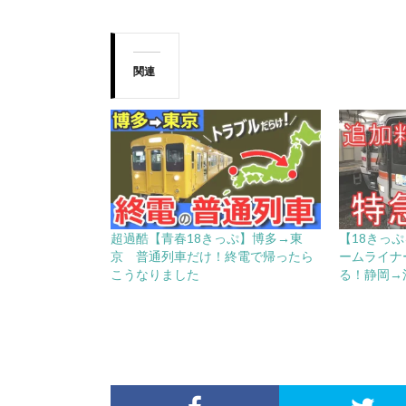
関連
超過酷【青春18きっぷ】博多→東
【18きっ
京 普通列車だけ！終電で帰ったら
ームライナ
こうなりました
る！静岡→