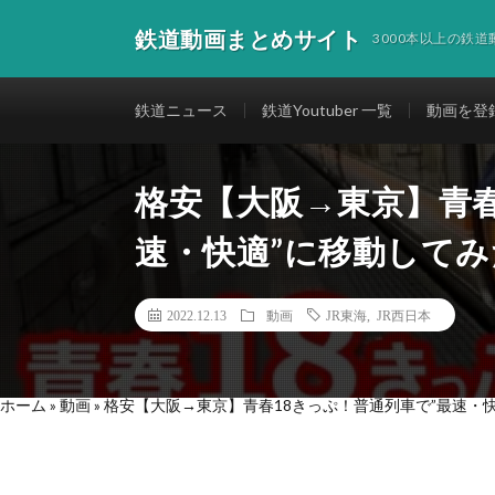
鉄道動画まとめサイト
3000本以上の鉄
鉄道ニュース
鉄道Youtuber 一覧
動画を登
格安【大阪→東京】青春
速・快適”に移動してみ
2022.12.13
動画
JR東海
,
JR西日本
ホーム
»
動画
»
格安【大阪→東京】青春18きっぷ！普通列車で”最速・快