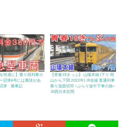
ぷを快適に】乗り得列車ホ
【青春18きっぷ】 山陽本線 (下り 岡
ー沼津6号には裏技があ
山から下関 2022年) JR全線 普通列車
沼津 乗車記
乗り放題切符 ~ぶらり途中下車の旅~
JR西日本区間