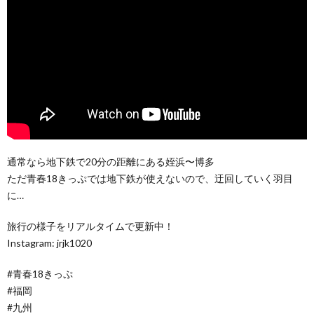
通常なら地下鉄で20分の距離にある姪浜〜博多
ただ青春18きっぷでは地下鉄が使えないので、迂回していく羽目
に…
旅行の様子をリアルタイムで更新中！
Instagram: jrjk1020
#青春18きっぷ
#福岡
#九州