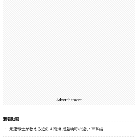
Advertisement
新着動画
元運転士が教える近鉄＆南海 指差喚呼の違い 車掌編