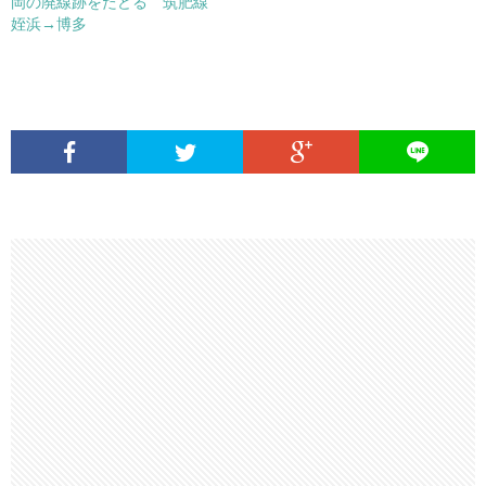
岡の廃線跡をたどる 筑肥線
姪浜→博多