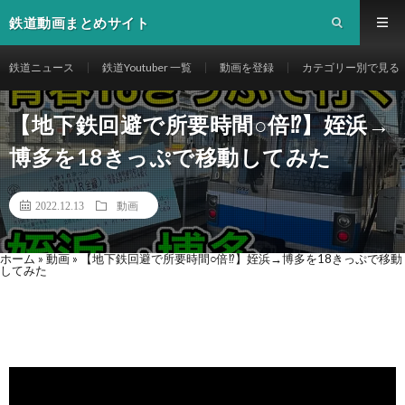
鉄道動画まとめサイト
鉄道ニュース
鉄道Youtuber 一覧
動画を登録
カテゴリー別で見る
【地下鉄回避で所要時間○倍⁉︎】姪浜→
博多を18きっぷで移動してみた
2022.12.13
動画
ホーム
»
動画
»
【地下鉄回避で所要時間○倍⁉︎】姪浜→博多を18きっぷで移動
してみた