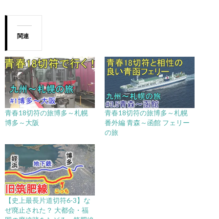
関連
青春18切符の旅博多～札幌
青春18切符の旅博多～札幌
博多～大阪
番外編 青森～函館 フェリー
の旅
【史上最長片道切符6-3】な
ぜ廃止された？ 大都会・福