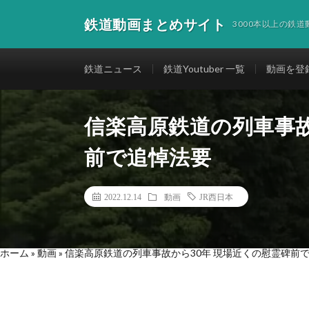
鉄道動画まとめサイト
3000本以上の鉄
鉄道ニュース
鉄道Youtuber 一覧
動画を登
信楽高原鉄道の列車事故
前で追悼法要
2022.12.14
動画
JR西日本
ホーム
»
動画
»
信楽高原鉄道の列車事故から30年 現場近くの慰霊碑前