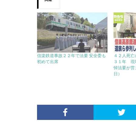
信楽鉄道事故２２年で法要 安全委も
４２人死亡
初めて出席
３１年 現
悼法要が営ま
日）