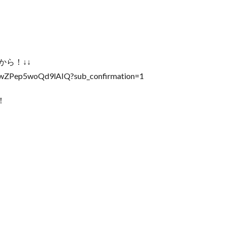
から！↓↓
CwZPep5woQd9lAIQ?sub_confirmation=1
！