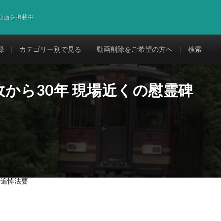
道動画を掲載中
録
カテゴリー別で見る
動画削除をご希望の方へ
検索
から30年 現場近くの慰霊碑
で追悼法要