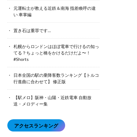
元運転士が教える近鉄＆南海 指差喚呼の違
い 車掌編
置き石は重罪です…
札幌からロンドンはほぼ電車で行けるの知っ
てる？ちょっと橋をかけるだけだよ〜！
#Shorts
日本全国の駅の乗降客数ランキング【トルコ
行進曲に合わせて】 修正版
【駅メロ】阪神・山陽・近鉄電車 自動放
送・メロディー集
アクセスランキング