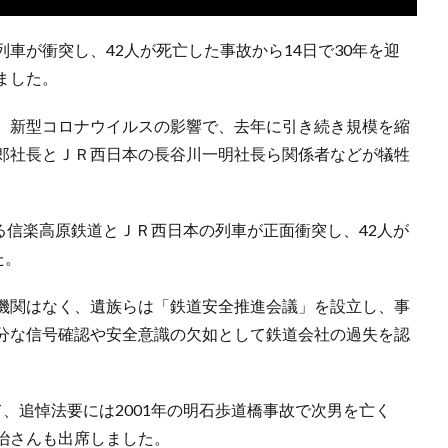
車が衝突し、42人が死亡した事故から14日で30年を迎
ました。
、新型コロナウイルスの影響で、去年に引き続き規模を縮
郎社長とＪＲ西日本の長谷川一明社長ら関係者などが犠牲
せる信楽高原鉄道とＪＲ西日本の列車が正面衝突し、42人が
た。
機関はなく、遺族らは「鉄道安全推進会議」を設立し、事
分な信号確認や安全意識の欠如として鉄道会社の過失を認
、追悼法要には2001年の明石歩道橋事故で次男を亡く
治さんも出席しました。