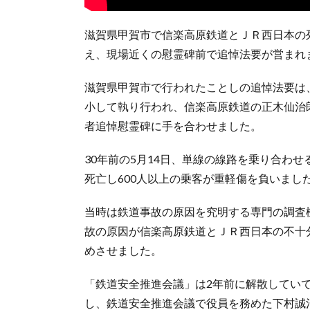
滋賀県甲賀市で信楽高原鉄道とＪＲ西日本の列
え、現場近くの慰霊碑前で追悼法要が営まれ
滋賀県甲賀市で行われたことしの追悼法要は
小して執り行われ、信楽高原鉄道の正木仙治
者追悼慰霊碑に手を合わせました。
30年前の5月14日、単線の線路を乗り合わ
死亡し600人以上の乗客が重軽傷を負いまし
当時は鉄道事故の原因を究明する専門の調査
故の原因が信楽高原鉄道とＪＲ西日本の不十
めさせました。
「鉄道安全推進会議」は2年前に解散していて
し、鉄道安全推進会議で役員を務めた下村誠