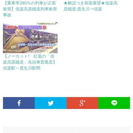
【乗車率280％の列車が正面
★解説つき前面展望★信楽高
衝突】信楽高原鐵道列車衝突
原鐵道:貴生川⇒信楽
事故
【ノーカット! 紅葉の「信
楽高原鐵道」先頭車窓風景】
信楽駅～貴生川駅間