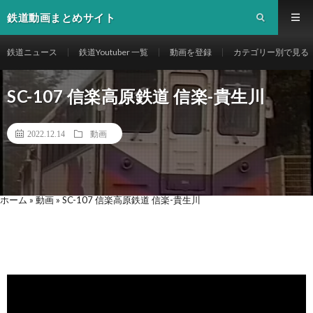
鉄道動画まとめサイト
鉄道ニュース
鉄道Youtuber 一覧
動画を登録
カテゴリー別で見る
SC-107 信楽高原鉄道 信楽-貴生川
2022.12.14
動画
ホーム
»
動画
»
SC-107 信楽高原鉄道 信楽-貴生川