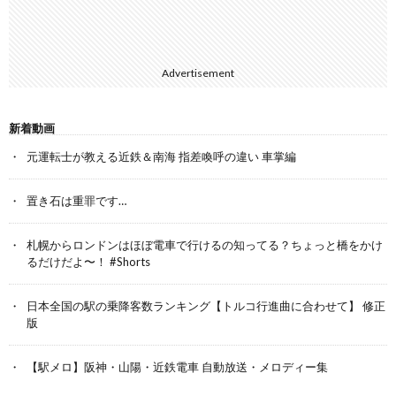
Advertisement
新着動画
元運転士が教える近鉄＆南海 指差喚呼の違い 車掌編
置き石は重罪です…
札幌からロンドンはほぼ電車で行けるの知ってる？ちょっと橋をかけ
るだけだよ〜！ #Shorts
日本全国の駅の乗降客数ランキング【トルコ行進曲に合わせて】 修正
版
【駅メロ】阪神・山陽・近鉄電車 自動放送・メロディー集