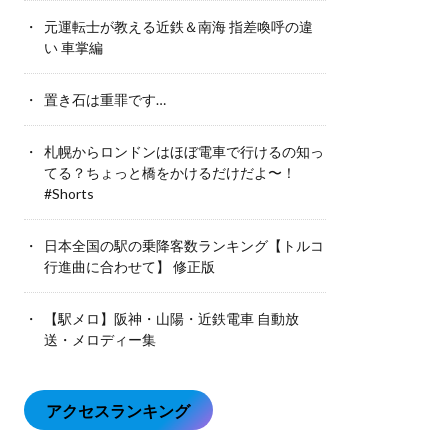
元運転士が教える近鉄＆南海 指差喚呼の違
い 車掌編
置き石は重罪です…
札幌からロンドンはほぼ電車で行けるの知っ
てる？ちょっと橋をかけるだけだよ〜！
#Shorts
日本全国の駅の乗降客数ランキング【トルコ
行進曲に合わせて】 修正版
【駅メロ】阪神・山陽・近鉄電車 自動放
送・メロディー集
アクセスランキング