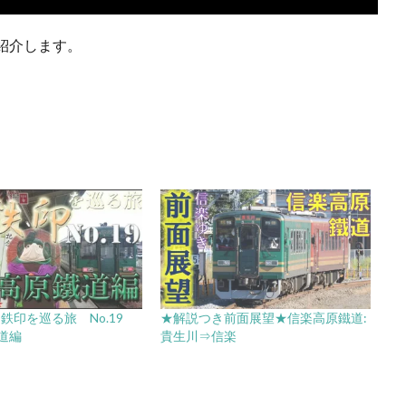
紹介します。
 鉄印を巡る旅 No.19
★解説つき前面展望★信楽高原鐵道:
道編
貴生川⇒信楽