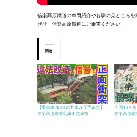
信楽高原鐵道の車両紹介や各駅の見どころを
ぜひ、信楽高原鐵道にご乗車ください。
関連
【乗車率280％の列車が正面衝突】
全国40ヶ所
信楽高原鐵道列車衝突事故
信楽高原鐵