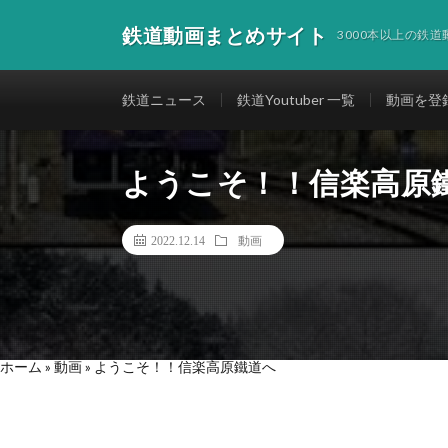
鉄道動画まとめサイト
3000本以上の鉄
鉄道ニュース
鉄道Youtuber 一覧
動画を登
ようこそ！！信楽高原
2022.12.14
動画
ホーム
»
動画
»
ようこそ！！信楽高原鐵道へ